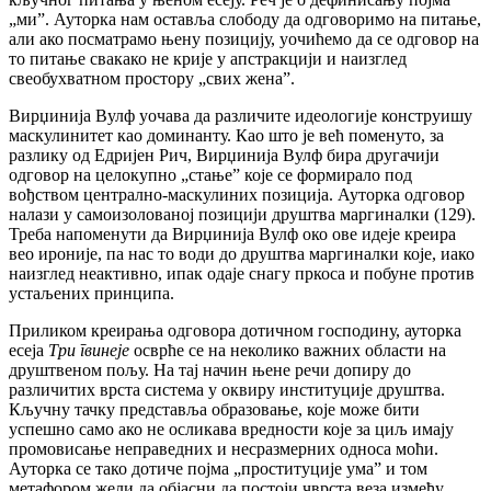
„ми”. Ауторка нам оставља слободу да одговоримо на питање,
али ако посматрамо њену позицију, уочићемо да се одговор на
то питање свакако не крије у апстракцији и наизглед
свеобухватном простору „свих жена”.
Вирџинија Вулф уочава да различите идеологије конструишу
маскулинитет као доминанту. Као што је већ поменуто, за
разлику од Едријен Рич, Вирџинија Вулф бира другачији
одговор на целокупно „стање” које се формирало под
вођством централно-маскулиних позиција. Ауторка одговор
налази у самоизолованој позицији друштва маргиналки (129).
Треба напоменути да Вирџинија Вулф око ове идеје креира
вео ироније, па нас то води до друштва маргиналки које, иако
наизглед неактивно, ипак одаје снагу пркоса и побуне против
устаљених принципа.
Приликом креирања одговора дотичном господину, ауторка
есеја
Три гвинеје
осврће се на неколико важних области на
друштвеном пољу. На тај начин њене речи допиру до
различитих врста система у оквиру институције друштва.
Кључну тачку представља образовање, које може бити
успешно само ако не осликава вредности које за циљ имају
промовисање неправедних и несразмерних односа моћи.
Ауторка се тако дотиче појма „проституције ума” и том
метафором жели да објасни да постоји чврста веза између