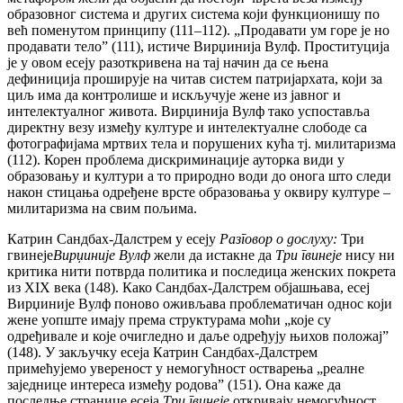
образовног система и других система који функционишу по
већ поменутом принципу (111–112). „Продавати ум горе је но
продавати тело” (111), истиче Вирџинија Вулф. Проституција
је у овом есеју разоткривена на тај начин да се њена
дефиниција проширује на читав систем патријархата, који за
циљ има да контролише и искључује жене из јавног и
интелектуалног живота. Вирџинија Вулф тако успоставља
директну везу између културе и интелектуалне слободе са
фотографијама мртвих тела и порушених кућа тј. милитаризма
(112). Корен проблема дискриминације ауторка види у
образовању и култури а то природно води до онога што следи
након стицања одређене врсте образовања у оквиру културе –
милитаризма на свим пољима.
Катрин Сандбах-Далстрем у есеју
Разговор о дослуху:
Три
гвинеје
Вирџиније Вулф
жели да истакне да
Три гвинеје
нису ни
критика нити потврда политика и последица женских покрета
из XIX века (148). Како Сандбах-Далстрем објашњава, есеј
Вирџиније Вулф поново оживљава проблематичан однос који
жене уопште имају према структурама моћи „које су
одређивале и које очигледно и даље одређују њихов положај”
(148). У закључку есеја Катрин Сандбах-Далстрем
примећујемо увереност у немогућност остварења „реалне
заједнице интереса између родова” (151). Она каже да
последње странице есеја
Три гвинеје
откривају немогућност