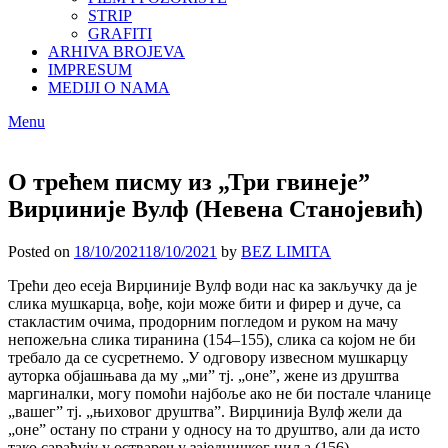
STRIP
GRAFITI
ARHIVA BROJEVA
IMPRESUM
MEDIJI O NAMA
Menu
О трећем писму из „Три гвинеје”
Вирџиније Вулф (Невена Станојевић)
Posted on
18/10/2021
18/10/2021
by
BEZ LIMITA
Трећи део есеја Вирџиније Вулф води нас ка закључку да је
слика мушкарца, вође, који може бити и фирер и дуче, са
стакластим очима, продорним погледом и руком на мачу
непожељна слика тиранина (154–155), слика са којом не би
требало да се сусретнемо. У одговору извесном мушкарцу
ауторка објашњава да му „ми” тј. „оне”, жене из друштва
маргиналки, могу помоћи најбоље ако не би постале чланице
„вашег” тј. „њиховог друштва”. Вирџинија Вулф жели да
„оне” остану по страни у односу на то друштво, али да исто
тако сарађују у остварењу заједничког циља (156).