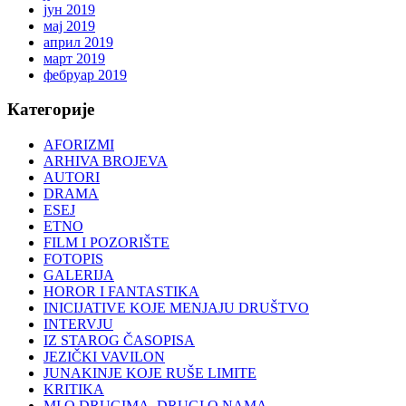
јун 2019
мај 2019
април 2019
март 2019
фебруар 2019
Категорије
AFORIZMI
ARHIVA BROJEVA
AUTORI
DRAMA
ESEJ
ETNO
FILM I POZORIŠTE
FOTOPIS
GALERIJA
HOROR I FANTASTIKA
INICIJATIVE KOJE MENJAJU DRUŠTVO
INTERVJU
IZ STAROG ČASOPISA
JEZIČKI VAVILON
JUNAKINJE KOJE RUŠE LIMITE
KRITIKA
MI O DRUGIMA, DRUGI O NAMA