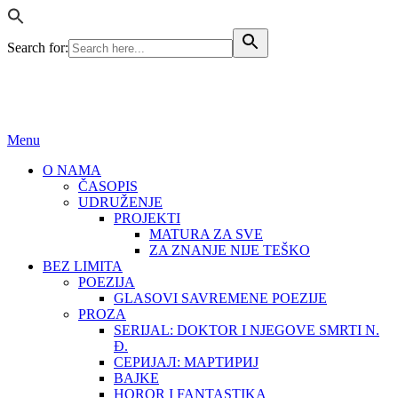
Search for:
BEZ LIMITA
ISSN (ONLINE): 2683-457X
Menu
O NAMA
ČASOPIS
UDRUŽENJE
PROJEKTI
MATURA ZA SVE
ZA ZNANJE NIJE TEŠKO
BEZ LIMITA
POEZIJA
GLASOVI SAVREMENE POEZIJE
PROZA
SERIJAL: DOKTOR I NJEGOVE SMRTI N.
Đ.
СЕРИЈАЛ: МАРТИРИЈ
BAJKE
HOROR I FANTASTIKA