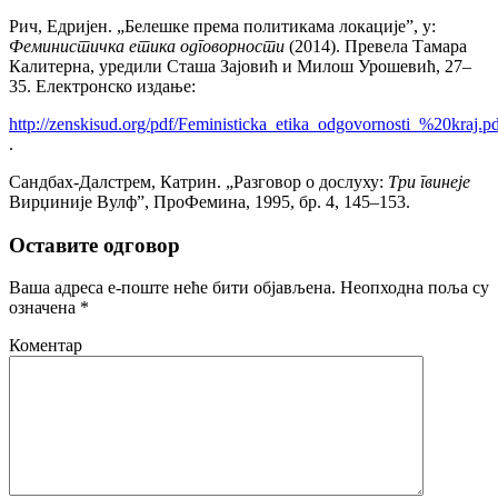
Рич, Едријен. „Белешке према политикама локације”, у:
Феминистичка етика одговорности
(2014). Превела Тамара
Калитерна, уредили Сташа Зајовић и Милош Урошевић, 27‒
35. Електронско издање:
http://zenskisud.org/pdf/Feministicka_etika_odgovornosti_%20kraj.p
.
Сандбах-Далстрем, Катрин. „Разговор о дослуху:
Три гвинеје
Вирџиније Вулф”, ПроФемина, 1995, бр. 4, 145‒153.
Оставите одговор
Ваша адреса е-поште неће бити објављена.
Неопходна поља су
означена
*
Коментар