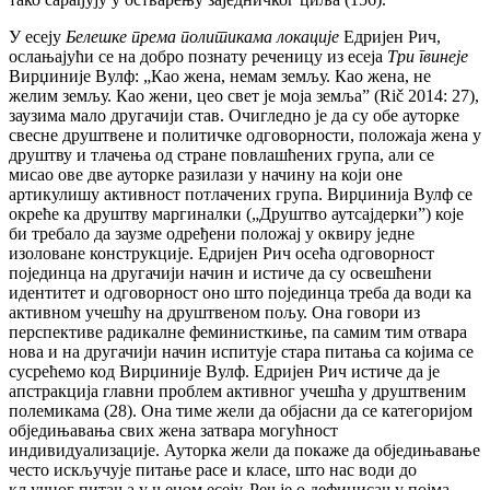
У есеју
Белешке према политикама локације
Едријен Рич,
ослањајући се на добро познату реченицу из есеја
Три гвинеје
Вирџиније Вулф: „Као жена, немам земљу. Као жена, не
желим земљу. Као жени, цео свет је моја земља” (Rič 2014: 27),
заузима мало другачији став. Очигледно је да су обе ауторке
свесне друштвене и политичке одговорности, положаја жена у
друштву и тлачења од стране повлашћених група, али се
мисао ове две ауторке разилази у начину на који оне
артикулишу активност потлачених група. Вирџинија Вулф се
окреће ка друштву маргиналки („Друштво аутсајдерки”) које
би требало да заузмe одређени положај у оквиру једне
изоловане конструкције. Едријен Рич осећа одговорност
појединца на другачији начин и истиче да су освешћени
идентитет и одговорност оно што појединца треба да води ка
активном учешћу на друштвеном пољу. Она говори из
перспективе радикалне феминисткиње, па самим тим отвара
нова и на другачији начин испитује стара питања са којима се
сусрећемо код Вирџиније Вулф. Едријен Рич истиче да је
апстракција главни проблем активног учешћа у друштвеним
полемикама (28). Она тиме жели да објасни да се категоријом
обједињавања свих жена затвара могућност
индивидуализације. Ауторка жели да покаже да обједињавање
често искључује питање расе и класе, што нас води до
кључног питања у њеном есеју. Реч је о дефинисању појма