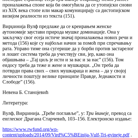
проналажења споне која би омогућила да се утопијски снови
из XIX века стопе или макар комуницирају са дистопијском
визијом реалности из текста (151).
Вирџинија Вулф предлаже да се креирањем женске
аутономије заустави природа мушке доминације. Она у
закључку свог есеја истиче значај проналажења нових речи и
метода (156) које су најбољи начин за помоћ при спречавању
рата. Управо тиме она сугерише да у борби против застарелог
и лошег система треба да учествују сви, јер, како она
објашњава – „Тај циљ је исти и за вас и за нас” (156). Том
еидосу треба да теже и жене и мушкарци. „Он треба да
потврди права свих ‒ свих мушкараца и жена – да у својој
личности поштују велике принципе Правде, Једнакости и
Слободе” (156).
Невена Б. Станојевић
Литературa:
Вулф, Вирџинија. „Треће поглавље”, у:
Три гвинеје,
превод са
енглеског Драгана Старчевић, 103‒156. Електронско издање:
https://www.rwfund.org/wp-
content/uploads/2014/09/Vird%C5%BEinija-Vulf-Tri-gvineje.pdf
.