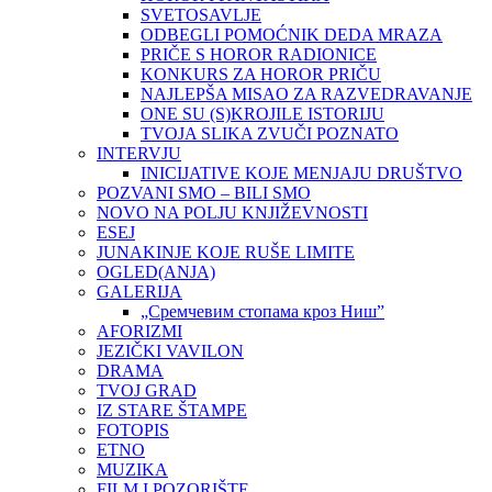
SVETOSAVLJE
ODBEGLI POMOĆNIK DEDA MRAZA
PRIČE S HOROR RADIONICE
KONKURS ZA HOROR PRIČU
NAJLEPŠA MISAO ZA RAZVEDRAVANJE
ONE SU (S)KROJILE ISTORIJU
TVOJA SLIKA ZVUČI POZNATO
INTERVJU
INICIJATIVE KOJE MENJAJU DRUŠTVO
POZVANI SMO – BILI SMO
NOVO NA POLJU KNJIŽEVNOSTI
ESEJ
JUNAKINJE KOJE RUŠE LIMITE
OGLED(ANJA)
GALERIJA
„Сремчевим стопама кроз Ниш”
AFORIZMI
JEZIČKI VAVILON
DRAMA
TVOJ GRAD
IZ STARE ŠTAMPE
FOTOPIS
ETNO
MUZIKA
FILM I POZORIŠTE