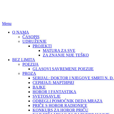
BEZ LIMITA
ISSN (ONLINE): 2683-457X
Menu
O NAMA
ČASOPIS
UDRUŽENJE
PROJEKTI
MATURA ZA SVE
ZA ZNANJE NIJE TEŠKO
BEZ LIMITA
POEZIJA
GLASOVI SAVREMENE POEZIJE
PROZA
SERIJAL: DOKTOR I NJEGOVE SMRTI N. Đ.
СЕРИЈАЛ: МАРТИРИЈ
BAJKE
HOROR I FANTASTIKA
SVETOSAVLJE
ODBEGLI POMOĆNIK DEDA MRAZA
PRIČE S HOROR RADIONICE
KONKURS ZA HOROR PRIČU