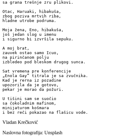
sa grana trešnje zru plikovi.

Otac, Haruaki, hibakuša,

zbog poziva mrtvih riba,

hladne utrobe podruma.

Moja žena, Eno, hibakuša,

još jedan slog u imenu

i sigurno bi izvršila sepuku.

A moj brat,

zauvek ostao samo Icuo,

na pirinčanom polju

izbledeo pod bleskom drugog sunca.

Sat vremena pre konferencije

„Enola Gay” titrala je sa zvučnika.

Kad je rerna iz pozadine

upozorila da je gotovo,

pekar je morao da požuri.

U tišini sam se suočio

sa čokoladnim mafinom,

minijaturom košmara

i bez reči pokazao na flašicu vode.
Vladan Krečković
Naslovna fotografija: Unsplash