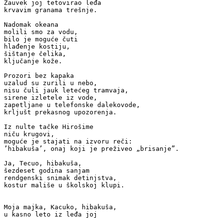
Zauvek joj tetovirao leđa

krvavim granama trešnje.

Nadomak okeana

molili smo za vodu,

bilo je moguće čuti

hlađenje kostiju,

šištanje čelika,

ključanje kože.

Prozori bez kapaka

uzalud su zurili u nebo,

nisu čuli jauk letećeg tramvaja,

sirene izletele iz vode,

zapetljane u telefonske dalekovode,

krljušt prekasnog upozorenja.

Iz nulte tačke Hirošime

niču krugovi,

moguće je stajati na izvoru reči:

’hibakuša’, onaj koji je preživeo „brisanje”.

Ja, Tecuo, hibakuša,

šezdeset godina sanjam

rendgenski snimak detinjstva,

kostur mališe u školskoj klupi.

Moja majka, Kacuko, hibakuša,

u kasno leto iz leđa joj
