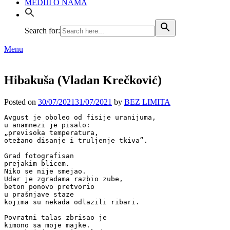
MEDIJI O NAMA
Search for:
Menu
Hibakuša (Vladan Krečković)
Posted on
30/07/2021
31/07/2021
by
BEZ LIMITA
Avgust je oboleo od fisije uranijuma,

u anamnezi je pisalo:

„previsoka temperatura,

otežano disanje i truljenje tkiva”.

Grad fotografisan

prejakim blicem.

Niko se nije smejao.

Udar je zgradama razbio zube,

beton ponovo pretvorio

u prašnjave staze

kojima su nekada odlazili ribari.

Povratni talas zbrisao je

kimono sa moje majke.
