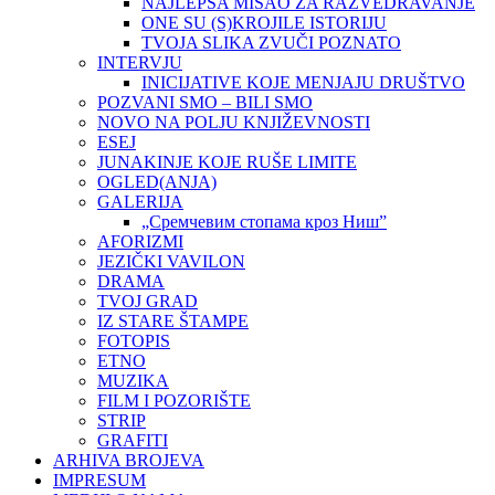
NAJLEPŠA MISAO ZA RAZVEDRAVANJE
ONE SU (S)KROJILE ISTORIJU
TVOJA SLIKA ZVUČI POZNATO
INTERVJU
INICIJATIVE KOJE MENJAJU DRUŠTVO
POZVANI SMO – BILI SMO
NOVO NA POLJU KNJIŽEVNOSTI
ESEJ
JUNAKINJE KOJE RUŠE LIMITE
OGLED(ANJA)
GALERIJA
„Сремчевим стопама кроз Ниш”
AFORIZMI
JEZIČKI VAVILON
DRAMA
TVOJ GRAD
IZ STARE ŠTAMPE
FOTOPIS
ETNO
MUZIKA
FILM I POZORIŠTE
STRIP
GRAFITI
ARHIVA BROJEVA
IMPRESUM