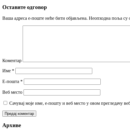
Оставите одговор
Ваша адреса е-поште неће бити објављена.
Неопходна поља су 
Коментар
Име
*
Е-пошта
*
Веб место
Сачувај моје име, е-пошту и веб место у овом прегледачу ве
Архиве