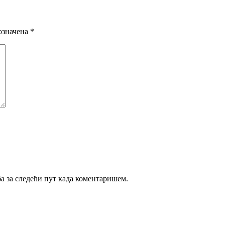
означена
*
ба за следећи пут када коментаришем.