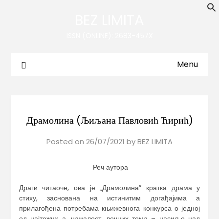
BEZ LIMITA
ISSN (ONLINE): 2683-457X
Menu
Драмолина (Љиљана Павловић Ћирић)
Posted on
26/07/2021
by
BEZ LIMITA
Реч аутора
Драги читаоче, ова је „Драмолина” кратка драма у
стиху, заснована на истинитим догађајима а
прилагођена потребама књижевнога конкурса о једној
од најтежих а, нажалост, вечних тема – насиље над