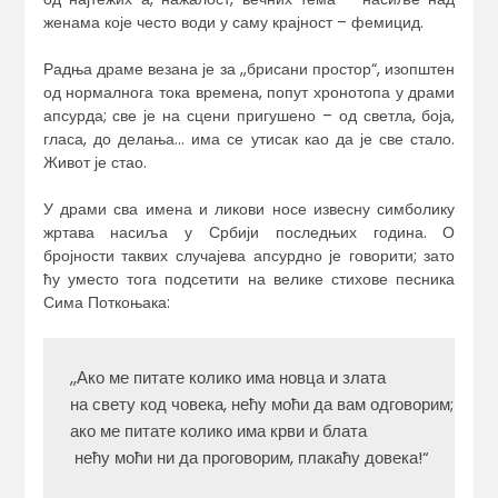
женама које често води у саму крајност – фемицид.
Радња драме везана је за ,,брисани простор“, изопштен
од нормалнога тока времена, попут хронотопа у драми
апсурда; све је на сцени пригушено – од светла, боја,
гласа, до делања… има се утисак као да је све стало.
Живот је стао.
У драми сва имена и ликови носе извесну симболику
жртава насиља у Србији последњих година. О
бројности таквих случајева апсурдно је говорити; зато
ћу уместо тога подсетити на велике стихове песника
Сима Поткоњака:
,,Ако ме питате колико има новца и злата

на свету код човека, нећу моћи да вам одговорим;

ако ме питате колико има крви и блата

 нећу моћи ни да проговорим, плакаћу довека!“