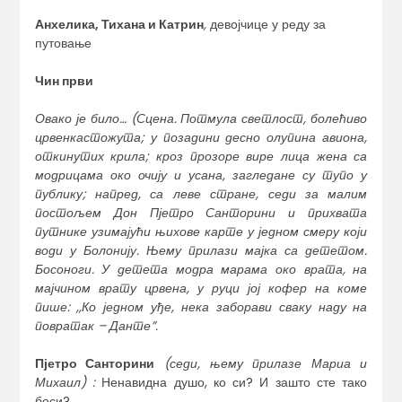
Анхелика, Тихана и Катрин
,
девојчице у реду за
путовање
Чин први
Овако је било…
(Сцена. Потмула светлост, болећиво
црвенкастожута; у позадини десно олупина авиона,
откинутих крила; кроз прозоре вире лица жена са
модрицама око очију и усана, загледане су тупо у
публику; напред, са леве стране, седи за малим
постољем Дон Пјетро Санторини и прихвата
путнике узимајући њихове карте у једном смеру који
води у Болонију.
Њему прилази мајка са дететом.
Босоноги. У детета модра марама око врата, на
мајчином врату црвена, у руци јој кофер на коме
пише
:
,,Ко једном уђе, нека заборави сваку наду на
повратак – Данте”
.
Пјетро Санторини
(седи, њему прилазе Мариа и
Михаил) :
Ненавидна душо, ко си? И зашто сте тако
боси?