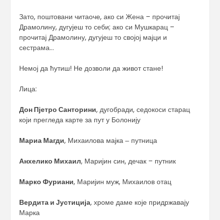
Зато, поштовани читаоче, ако си Жена – прочитај
Драмолину, дугујеш то себи; ако си Мушкарац –
прочитај Драмолину, дугујеш то својој мајци и
сестрама…
Немој да ћутиш! Не дозволи да живот стане!
Лица:
Дон Пјетро Санторини
, дугобради, седокоси старац
који прегледа карте за пут у Болонију
Мариа Магди
, Михаилова мајка ‒ путница
Анхелико Михаил
, Маријин син, дечак – путник
Марко Фуриани
, Маријин муж, Михаилов отац
Вердита и Јустиција
,
хроме даме које придржавају
Марка