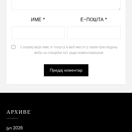
ИМЕ
*
Е-ПОШТА
*
Сачувај моје име, е-пошту и веб место у овом прегледачу
веба за следећи пут када коментаришем.
АРХИВЕ
јул 2026