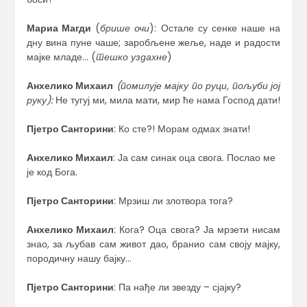
Мариа Магди
(
брише очи
): Остале су сенке наше на
дну вина пуне чаше; заробљене жеље, наде и радости
мајке младе… (
тешко уздахне
)
Анхелико Михаил
(помилује мајку по руци, пољуби јој
руку):
Не тугуј ми, мила мати, мир ће нама Господ дати!
Пјетро Санторини
: Ко сте?! Морам одмах знати!
Анхелико Михаил
: Ја сам синак оца свога. Послао ме
је код Бога.
Пјетро Санторини
: Мрзиш ли злотвора тога?
Анхелико Михаил
: Кога? Оца свога? Ја мрзети нисам
знао, за љубав сам живот дао, бранио сам своју мајку,
породичну нашу бајку…
Пјетро Санторини
: Па нађе ли звезду – сјајку?