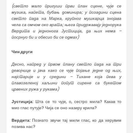
(светло мало пригуши први план сцене, чује се
музика, напета, бубањ доминира; у позадини сцена
светло пада на Марка, крупног мушкарца знојава
чела са омчом око врата; њега придржавају једнорука
Вердита и једнонога Јустиција, да њих нема –
посрнуо би и обесио би се одмах)
Чин други
Десно, напред у првом плану светло пада на три
девојчице и јача како се чује појање једне од њих,
најстарије и у средини – Тихане која пева у
плавозеленој хаљини попут сирене са букетом
црвених ружа у рукама)
Јустиција:
Шта се то чује, о, сестро мила? Какав то
мио глас путује? Чија се оно назиру крила?
Вердита:
Познато звучи тај мили глас, ко да херувим
позива нас?