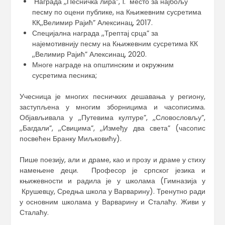
Награда ,,Песничка лира”, 1. место за најбољу
песму по оцени публике, на Књижевним сусретима
КК,,Велимир Рајић” Алексинац, 2017.
Специјална награда ,,Трептај срца” за
најемотивнију песму на Књижевним сусретима КК
,,Велимир Рајић” Алексинац, 2020.
Многе награде на општинским и окружним
сусретима песника;
Учесница је многих песничких дешавања у региону,
заступљена у многим зборницима и часописима.
Објављивала у ,,Путевима културе”, ,,Словословљу”,
,,Багдали”, ,,Свицима”, ,,Између два света” (часопис
посвећен Бранку Миљковићу).
Пише поезију, али и драме, као и прозу и драме у стиху
намењене деци. Професор је српског језика и
књижевности и радила је у школама (Гимназија у
Крушевцу, Средња школа у Варварину). Тренутно ради
у основним школама у Варварину и Сталаћу. Живи у
Сталаћу.