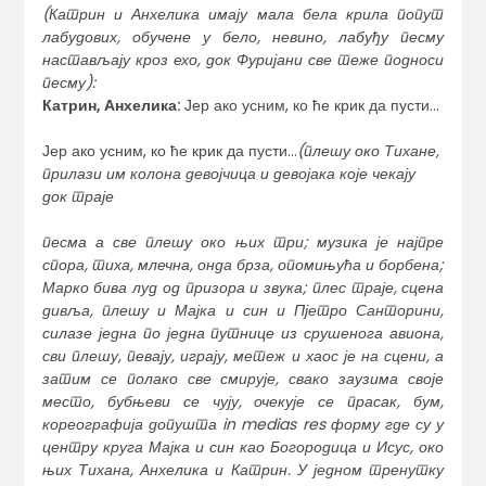
(Катрин и Анхелика имају мала бела крила попут
лабудових, обучене у бело, невино, лабуђу песму
настављају кроз ехо, док Фуријани све теже подноси
песму):
Катрин, Анхелика:
Јер ако усним, ко ће крик да пусти…
Јер ако усним, ко ће крик да пусти…
(плешу око Тихане,
прилази им колона девојчица и девојака које чекају
док траје
песма а све плешу око њих три; музика је најпре
спора, тиха, млечна, онда брза, опомињућа и борбена;
Марко бива луд од призора и звука; плес траје, сцена
дивља, плешу и Мајка и син и Пјетро Санторини,
силазе једна по једна путнице из срушенога авиона,
сви плешу, певају, играју, метеж и хаос је на сцени, а
затим се полако све смирује, свако заузима своје
место, бубњеви се чују, очекује се прасак, бум,
кореографија допушта in medias res форму где су у
центру круга Мајка и син као Богородица и Исус, око
њих Тихана, Анхелика и Катрин. У једном тренутку