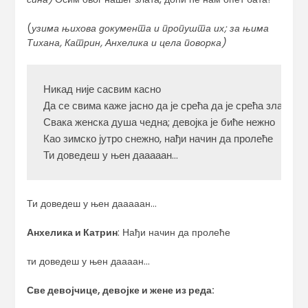
(
узима њихова документа и пропушта их; за њима
Тихана, Катрин, Анхелика и цела поворка)
Никад није сасвим касно

Да се свима каже јасно да је срећа да је срећа злата вр
Свака женска душа чедна; девојка је биће нежно

Као зимско јутро снежно, нађи начин да пролеће

Ти доведеш у њен дааааан…
Ти доведеш у њен дааааан…
Анхелика и Катрин
: Нађи начин да пролеће
ти доведеш у њен даааан…
Све девојчице, девојке и жене из реда: