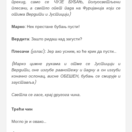
прекид, само се ЧУЈЕ БУБАЊ, полуосветљени
плесачи, а светло опет пада на Фуријанија који се
отима Вердити и Јустицији)
Марко
: Нек престане бубањ пусти!
Вердита
: Зашто ридаш кад загусти?
Плесачи
(углас
): Јер ако усним, ко ће крик да пусти…
(Марко цимне рукама и отме се Јустицији и
Вердити, оне изгубе равнотежу
и падну а он изгуби
коначно ослонац, висне ОБЕШЕН, бубањ се смирује и
зауставља)
Светла се гасе, крај другога чина
.
Трећи чин
Могло је и овако…