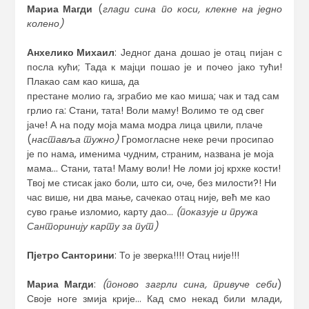
Мариа Магди
(
глади сина по коси, клекне на једно
колено)
Анхелико Михаил
: Једног дана дошао је отац пијан с
посла кући; Тада к мајци пошао је и почео јако тући!
Плакао сам као киша, да
престане молио га, зграбио ме као миша; чак и тад сам
грлио га: Стани, тата! Воли маму! Волимо те од свег
јаче! А на поду моја мама модра лица цвили, плаче
(
наставља тужно)
Громогласне неке речи просипао
је по нама, именима чудним, страним, названа је моја
мама… Стани, тата! Маму воли! Не ломи јој крхке кости!
Твој ме стисак јако боли, што си, оче, без милости?! Ни
час више, ни два мање, сачекао отац није, већ ме као
суво грање изломио, карту дао…
(показује и пружа
Санторинију карту за пут)
Пјетро Санторини
: То је зверка!!!! Отац није!!!
Мариа Магди
:
(поново загрли сина, привуче себи
)
Своје ноге змија крије… Кад смо некад били млади,