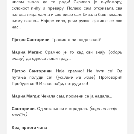
нисам знала да то ради! Скривао је љубомору,
склоност пићу и превару. Полако сам откривала сва
његова лица лажна и све више сам бивала баш нимало
њему важна… Најпре сила, речи ружне сјатише се око
нас…
Пјетро Санторини
: Тражисте ли негде спас?
Мариа Магди
: Срамно је то кад сви знају (
обори
главу
) да односи лоши трају…
Пјетро Санторини
: Није срамно! Не ћути се! Од
ћутања полуди се! (
устане на ноге
) Проговори!!
Пробуди се!!! И спас нађи, потруди се!
Мариа Магди
: Чекала сам, промени се ја надала…
Санторини:
Од чекања си и страдала.
(седа на своје
место)
Крај првога чина