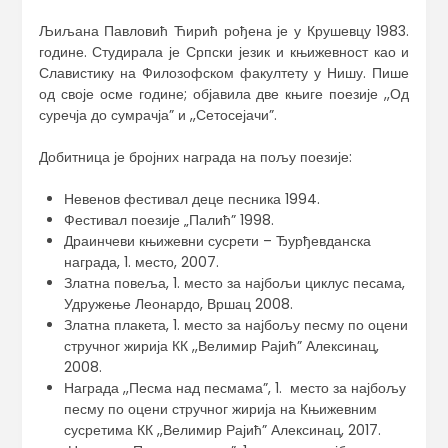
Љиљана Павловић Ћирић рођена је у Крушевцу 1983.
године. Студирала је Српски језик и књижевност као и
Славистику на Филозофском факултету у Нишу. Пише
од своје осме године; објавила две књиге поезије ,,Од
суречја до сумрачја” и ,,Сетосејачи”.
Добитница је бројних награда на пољу поезије:
Невенов фестивал деце песника 1994.
Фестивал поезије „Палић” 1998.
Драинчеви књижевни сусрети – Ђурђевданска
награда, 1. место, 2007.
Златна повеља, 1. место за најбољи циклус песама,
Удружење Леонардо, Вршац 2008.
Златна плакета, 1. место за најбољу песму по оцени
стручног жирија КК ,,Велимир Рајић” Алексинац,
2008.
Награда ,,Песма над песмама”, 1. место за најбољу
песму по оцени стручног жирија на Књижевним
сусретима КК ,,Велимир Рајић” Алексинац, 2017.