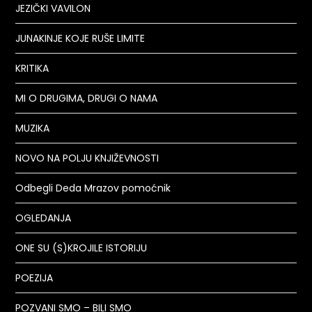
JEZIČKI VAVILON
JUNAKINJE KOJE RUŠE LIMITE
KRITIKA
MI O DRUGIMA, DRUGI O NAMA
MUZIKA
NOVO NA POLJU KNJIŽEVNOSTI
Odbegli Deda Mrazov pomoćnik
OGLEDANJA
ONE SU (S)KROJILE ISTORIJU
POEZIJA
POZVANI SMO – BILI SMO