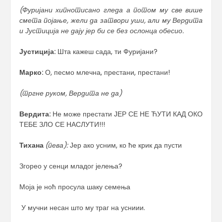
(Фуријани хипнотисано гледа а потом му све више
смета појање, жели да затвори уши, али му Вердита
и Јустиција не дају јер би се без ослонца обесио.
Јустиција:
Шта кажеш сада, ти Фуријани?
Марко:
О, песмо млечна, престани, престани!
(тргне руком, Вердита не да)
Вердита:
Не може престати ЈЕР СЕ НЕ ЋУТИ КАД ОКО
ТЕБЕ ЗЛО СЕ НАСЛУТИ!!!
Тихана
(пева):
Јер ако усним, ко ће крик да пусти
Згорео у сенци младог јелења?
Моја је ноћ просула шаку семења
У мучни несан што му траг на усниии.