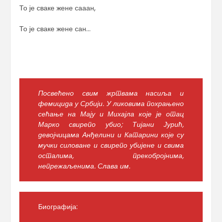
То је сваке жене сааан,
То је сваке жене сан…
Посвећено свим жртвама насиља и
фемицида у Србији. У ликовима похрањено
сећање на Мају и Михајла које је отац
Марко свирепо убио; Тијани Јурић,
девојчицама Анђелини и Катарини које су
мучки силоване и свирепо убијене и свима
осталима, прекобројнима,
непрежаљенима. Слава им.
Биографија: