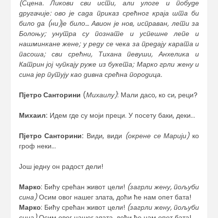
(
С
цена. Ликови сви исти, али улоге и побуде
другачије: ово је сада приказ срећног краја шта би
било да (ни)је било…
Авион је нов, исправан, лети за
Болоњу; унутра су познате и успешне лепе и
нашминкане жене; у реду се чека за предају карата и
пасоша; сви срећни, Тихана певуши, Анхелика и
Катрин јој чупкају руже из букета; Марко грли жену и
сина јер путују као дивна срећна породица.
Пјетро Санторини
(
Михаилу)
: Мали дасо, ко си, реци?
Михаил:
Идем где су моји преци. У посету баки, деки…
Пјетро Санторини:
Види, види
(окрене се Марији)
ко
гроф неки…
Још једну он радост дели!
Марко
: Бићу срећан живот цели!
(загрли жену, пољуби
сина)
Осим овог нашег злата, доћи ће нам опет бата!
Марко
: Бићу срећан живот цели!
(загрли жену, пољуби
сина)
Осим овог нашег злата, доћи ће нам опет бата!