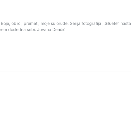
oje, oblici, premeti, moje su oruđe. Serija fotografija ,,Siluete’’ nas
anem dosledna sebi. Jovana Denčić