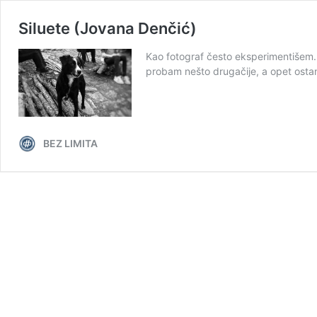
Siluete (Jovana Denčić)
Kao fotograf često eksperimentišem. B
probam nešto drugačije, a opet ost
BEZ LIMITA