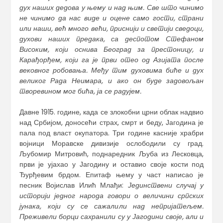
дух наших дедова у њему и над њим. Све што чинимо
не чинимо да нас виде и оцене само гости, страни
или наши, већ много већи, приснији и светији сведоци,
духови наших предака, са деспотом Стефаном
Високим, који оснива Београд за престоницу, и
Карађорђем
,
који
га
је први отео од Азијата после
вековног робовања. Међу тим духовима биће и дух
великог Рада Неимара, и ако он буде задовољан
творевином мог бића
,
ја се радујем.
Давне 1915. године, када се злокобни црни облак надвио
над Србијом, доносећи страх, смрт и беду, Јагодина је
пала под власт окупатора. Три године касније храбри
војници Моравске дивизије ослободили су град.
Љубомир Митровић, поднаредник Љуба из Лесковца,
први је ујахао у Јагодину и оставио своје кости под
Ђурђевим брдом. Епитаф њему у част написао је
песник Војислав Илић Млађи:
Јединствени случај у
историји једног народа говори о величини српских
јунака, који су се сажали
ли
над непријатељем.
Преживели борци сахранили су
у Јагодини
своје
,
али и