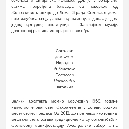
соколска и хигијенска изложба, док је у вечерњим
сатима приређена бакљада са поворком од
Железничке станице до Дома. Зграда Соколског дома
није изгубила своју давнашњу намену, и данас је дом
једној културној институцији ‒ Завичајном музеју,
драгоценој ризници историјског наслеђа.
Соколски
дом Фото:
Народна
библиотека
Радислав
Никчевић
у
Јагодини
Велики архитекта Момир Коруновић 1969. године
напустио је овај свет. Сахрањен је у Богави, родном
месту својих предака. Од 2012. до пре неколико година,
мештани села Богава традиционално су организoвaли
фолклорну манифестацију
Јелендански сабор
, а на