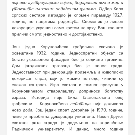
војнике аустроугарске војске, подаривши вечни мир и
уточиште њиховим напаћеним душама.
Одбор Кола
српских сестара изградио је спомен-пирамиду 1927.
године, по нацртима родољуба. Споменик је лишен
декорације, украшен само крстом на врху. Баш као што
приличи смрти: једноставно и достојанствено.
Још једна Коруновићева грађевина свечано је
освештана 1932. године. Једноспратни објекат са
богато украшеном фасадом био је седиште трговине.
Дом јагодинских трговаца био је понос града.
Једноставност при декорацији приземља и живописно
декорисан спрат, који је мамио погледе, чинили су
снажан контраст. Игра светлог и тамног присутна у
Коруновићевом стваралаштву доприноси богатству
израза. Историја није била благонаклона овој
грађевини ‒ Коруновићева
лепотица
није доживела
ново доба. Још један спрат дограђен је 1970. године,
чиме је првобитна декорација уништена. Након Другог
светског рата зграда је додељена на коришћење
Радничком универзитету. И данас, много година