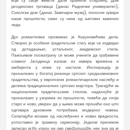
који су своје животе дали бранећи отаџбину; Дом
јагодинских трговаца (данас Раднички универзитет),
Соколски дом (данас Завичајни музеј), поносни чувари
наше прошлости, само су нека од његових камених
чеда.
Дух романтизма прожимао је Коруновићева дела.
Створио је особени градитељски стил, који се издвајао
од дотадашњег, устаљеног, академског стила.
Пажљивом посматрачу се може учинити да грађевине
славног Јагодинца излазе из оквира времена и
амбијента у коме су настале. Инспирацију је
проналазио у богатој ризници српског средњовековног
градитељства, у европском романтичарском наслеђу и
делима традиционалних српских мајстора. Трагајући за
националним градитељским стилом, надахнуће је
проналазио у узорима из прошлости, тежећи да споји
старо и ново, уверен да у њима може пронаћи оно што
одговара духовним потребама модерног човека.
Склапајући мозаик од наслеђених и нових вредности,
успоставио је тражену хармонију. Једном приликом
записао је:
Ко улази на ово светилиште, нек зна да је