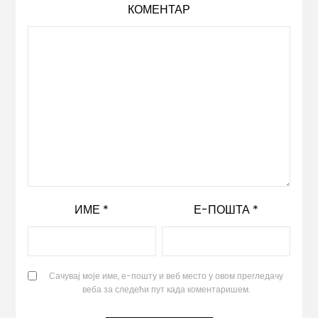
КОМЕНТАР
ИМЕ
*
Е-ПОШТА
*
Сачувај моје име, е-пошту и веб место у овом прегледачу
веба за следећи пут када коментаришем.