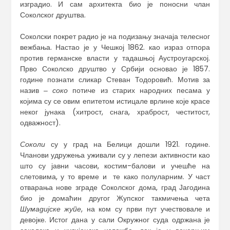
изградио. И сам архитекта био је поносни члан
Соколског друштва.
Соколски покрет радио је на подизању значаја телесног
вежбања. Настао је у Чешкој 1862. као израз отпора
против германске власти у тадашњој Аустроугарској.
Прво Соколско друштво у Србији основао је 1857.
године познати сликар Стеван Тодоровић. Мотив за
назив ‒
соко
потиче из старих народних песама у
којима су се овим епитетом истицале врлине које красе
неког јунака (хитрост, снага, храброст, честитост,
одважност).
Соколи
су у град на Белици дошли 1921. године.
Чланови удружења уживали су у лепези активности као
што су јавни часови, костим-балови и учешће на
слетовима, у то време и те како полуларним. У част
отварања нове зграде Соколског дома, град Јагодина
био је домаћин другог Жупског такмичења чета
Шумадијске жупе
, на ком су први пут учествовале и
девојке. Истог дана у сали Окружног суда одржана је