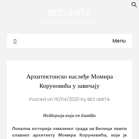
BEZ LIMITA
ISSN (ONLINE): 2683-457X
Menu
Архитектонско наслеђе Момира
Коруновића у завичају
Posted on
16/04/2020
by
BEZ LIMITA
Историја која се памти
Локална историја
омаленог града на Белици
памти
славног архитекту Момира Коруновића, који је