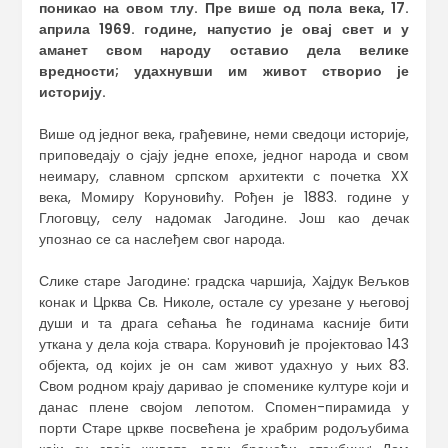
поникао на овом тлу.
Пре више од пола века
,
17.
априла 1969. године, напустио је овај свет и у
аманет свом народу оставио дела велике
вредности
;
удахнувши им живот створио је
историју.
Више од једног века, грађевине, неми сведоци историје,
приповедају о сјају једне епохе, једног народа и свом
неимару, славном српском архитекти с почетка XX
века, Момиру Коруновићу. Рођен је 1883. године у
Глоговцу, селу надомак Јагодине. Још као дечак
упознао се са наслеђем свог народа.
Слике старе Јагодине: градска чаршија, Хајдук Вељков
конак и Црква Св. Николе, остале су урезане у његовој
души и та драга сећања ће годинама касније бити
уткана у дела која ствара. Коруновић је пројектовао 143
објекта, од којих је он сам живот удахнуо у њих 83.
Свом родном крају даривао је споменике културе који и
данас плене својом лепотом. Спомен-пирамида у
порти Старе цркве посвећена је храбрим родољубима