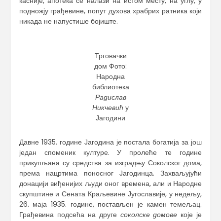
касније, апотека се налази на истом месту, на углу, у
подножју грађевине, попут духова храбрих ратника који
никада не напустише бојиште.
Трговачки
дом Фото:
Народна
библиотека
Радислав
Никчевић
у
Јагодини
Давне 1935. године Јагодина је постала богатија за још
један споменик културе. У пролеће те године
прикупљана су средства за изградњу Соколског дома,
према нацртима поносног Јагодинца. Захваљујући
донацији виђенијих људи оног времена, али и Народне
скупштине и Сената Краљевине Југославије, у недељу,
26. маја 1935. године, постављен је камен темељац.
Грађевина подсећа на друге
соколске домове
које је