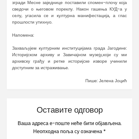
згради Месне заједнице поставили спомен-плочу која
сведочи о његовом пореклу. Након гашења КУД-а у
селу, угасила се и културна манифестација, а глас
прошлости утихнуо.
Напомена:
Захваљујем културним институцијама града Јагодине:
Историјском архиву и Завичајном музеју,који су ми
архивску грађу и ретке историјске изворе учинили
доступним за истраживање.
Пише: Јелена Јоцић
Оставите одговор
Ваша адреса е-поште неће бити објављена.
Неопходна поља су означена
*