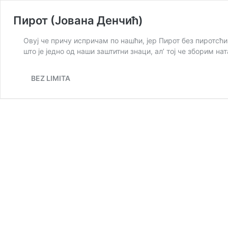
Пирот (Јована Денчић)
Овуј че причу испричам по нашћи, јер Пирот без пиротсћи 
што је једно од наши заштитни знаци, ал’ тој че зборим н
BEZ LIMITA