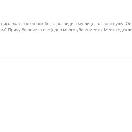
дијалекат је ко човек без глас, видиш му лице, ал’ не и душу. О
атам’. Причу би почела сас једно много убаво место. Место одокл