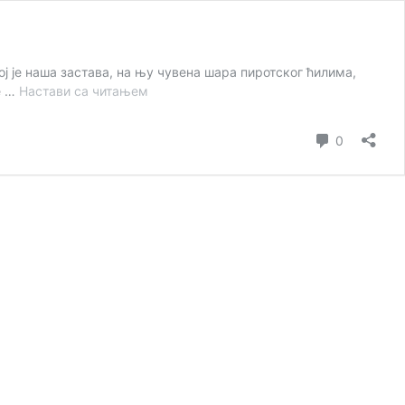
вој је наша застава, на њу чувена шара пиротског ћилима,
Пирот
е …
Настави са читањем
(Јована
Денчић)
коментар
0