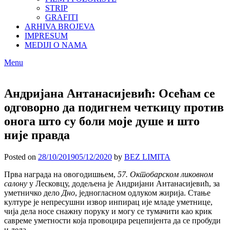
STRIP
GRAFITI
ARHIVA BROJEVA
IMPRESUM
MEDIJI O NAMA
Menu
Андријана Антанасијевић: Осећам се
одговорно да подигнем четкицу против
онога што су боли моје душе и што
није правда
Posted on
28/10/2019
05/12/2020
by
BEZ LIMITA
Прва награда на овогодишњем,
57.
Октобарском ликовном
салону
у Лесковцу, додељена је Андријани Антанасијевић, за
уметничко дело
Дно
, једногласном одлуком жирија. Стање
културе је непресушни извор инпирац ије младе уметнице,
чија дела носе снажну поруку и могу се тумачити као крик
савреме уметности која провоцира рецепијента да се пробуди
и дела.