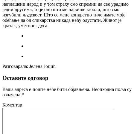
наплашени народ и у том страху смо спремни да све урадимо
једни другима, то је оно што ме највише заболи, што смо
изгубили људскост. Што се мене конкретно тиче имате моје
обећање да од сликарства никада нећу одустати. Живот је
кратак, уметност дуга.
Разговарала: Јелена Јоцић
Оставите одговор
Ваша адреса е-поште неће бити објављена.
Неопходна поља су
означена
*
Коментар