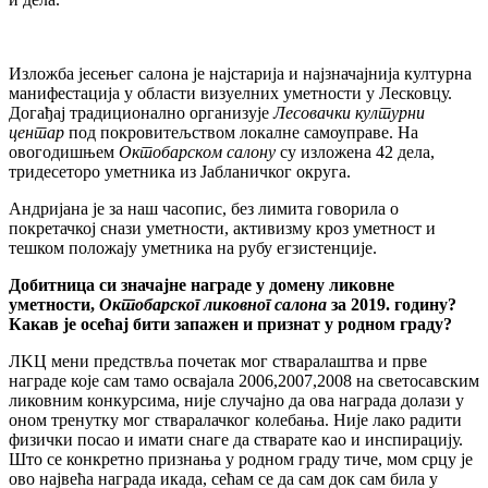
Изложба јесењег салона је најстарија и најзначајнија културна
манифестација у области визуелних уметности у Лесковцу.
Догађај традиционално организује
Лесовачки културни
центар
под покровитељством локалне самоуправе. На
овогодишњем
Октобарском салону
су изложена 42 дела,
тридесеторо уметника из Јабланичког округа.
Андријана је за наш часопис, без лимита говорила о
покретачкој снази уметности, активизму кроз уметност и
тешком положају уметника на рубу егзистенције.
Добитница си значајне награде у домену ликовне
уметности,
Октобарског ликовног салона
за 2019. годину?
Какав је осећај бити запажен и признат у родном граду?
ЛKЦ мени предствља почетак мог стваралаштва и прве
награде које сам тамо освајала 2006,2007,2008 на светосавским
ликовним конкурсима, није случајно да ова награда долази у
оном тренутку мог стваралачког колебања. Није лако радити
физички посао и имати снаге да стварате као и инспирацију.
Што се конкретно признања у родном граду тиче, мом срцу је
ово највећа награда икада, сећам се да сам док сам била у