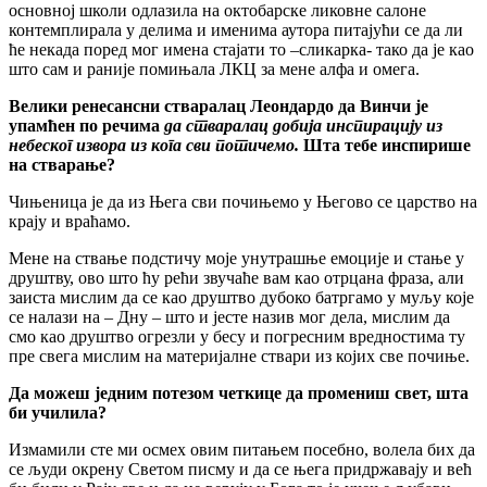
основној школи одлазила на октобарске ликовне салоне
контемплирала у делима и именима аутора питајући се да ли
ће некада поред мог имена стајати то –сликарка- тако да је као
што сам и раније помињала ЛКЦ за мене алфа и омега.
Велики ренесансни стваралац Леондардо да Винчи је
упамћен по речима
да стваралац добија инспирацију из
небеског извора из кога сви потичемо.
Шта тебе инспирише
на стварање?
Чињеница је да из Њега сви почињемо у Његово се царство на
крају и враћамо.
Мене на ствање подстичу моје унутрашње емоције и стање у
друштву, ово што ћу рећи звучаће вам као отрцана фраза, али
заиста мислим да се као друштво дубоко батргамо у муљу које
се налази на – Дну – што и јесте назив мог дела, мислим да
смо као друштво огрезли у бесу и погресним вредностима ту
пре свега мислим на материјалне ствари из којих све почиње.
Да можеш једним потезом четкице да промениш свет, шта
би училила?
Измамили сте ми осмех овим питањем посебно, волела бих да
се људи окрену Светом писму и да се њега придржавају и већ