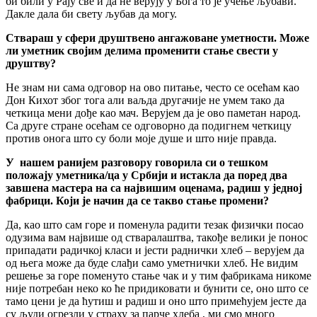
би били у Рају све и да не верују у Бога то је учење љубави.
Дакле дала би свету љубав да могу.
Ствараш у сфери друштвено ангажоване уметности. Може
ли уметник својим делима променити стање свести у
друштву?
Не знам ни сама одговор на ово питање, често се осећам као
Дон Кихот због тога али ваљда другачије не умем тако да
четкица мени дође као мач. Верујем да је ово паметан народ.
Са друге стране осећам се одговорно да подигнем четкицу
против онога што су боли моје душе и што није правда.
У нашем ранијем разговору говорила си о тешком
положају уметника/ца у Србији и истакла да поред два
завшена мастера на са највишим оценама, радиш у једној
фабрици. Који је начин да се такво стање промени?
Да, као што сам горе и поменула радити тезак физички посао
одузима вам највише од стваралаштва, такође велики је понос
припадати радичкој класи и јести раднички хлеб – верујем да
од њега може да буде слађи само уметнички хлеб. Не видим
решење за горе поменуто стање чак и у тим фабрикама никоме
није потребан неко ко ће придиковати и бунити се, оно што се
тамо цени је да ћутиш и радиш и оно што примећујем јесте да
су људи огрезли у страху за парче хлеба , ми смо много