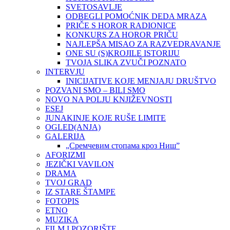
SVETOSAVLJE
ODBEGLI POMOĆNIK DEDA MRAZA
PRIČE S HOROR RADIONICE
KONKURS ZA HOROR PRIČU
NAJLEPŠA MISAO ZA RAZVEDRAVANJE
ONE SU (S)KROJILE ISTORIJU
TVOJA SLIKA ZVUČI POZNATO
INTERVJU
INICIJATIVE KOJE MENJAJU DRUŠTVO
POZVANI SMO – BILI SMO
NOVO NA POLJU KNJIŽEVNOSTI
ESEJ
JUNAKINJE KOJE RUŠE LIMITE
OGLED(ANJA)
GALERIJA
„Сремчевим стопама кроз Ниш”
AFORIZMI
JEZIČKI VAVILON
DRAMA
TVOJ GRAD
IZ STARE ŠTAMPE
FOTOPIS
ETNO
MUZIKA
FILM I POZORIŠTE