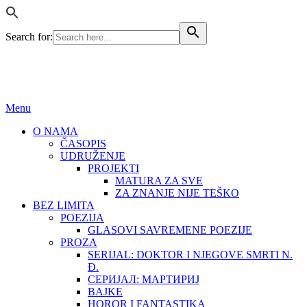
Search for:
BEZ LIMITA
ISSN (ONLINE): 2683-457X
Menu
O NAMA
ČASOPIS
UDRUŽENJE
PROJEKTI
MATURA ZA SVE
ZA ZNANJE NIJE TEŠKO
BEZ LIMITA
POEZIJA
GLASOVI SAVREMENE POEZIJE
PROZA
SERIJAL: DOKTOR I NJEGOVE SMRTI N.
Đ.
СЕРИЈАЛ: МАРТИРИЈ
BAJKE
HOROR I FANTASTIKA