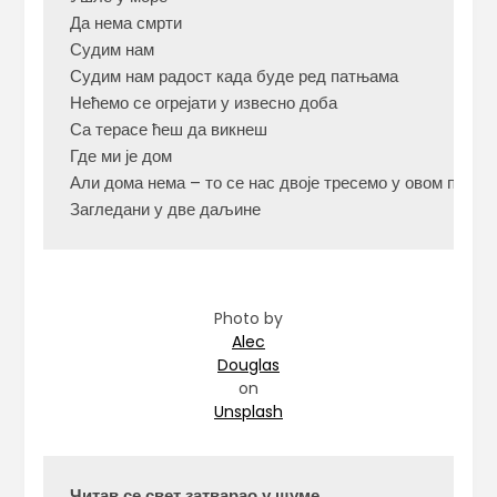
Да нема смрти

Судим нам

Судим нам радост када буде ред патњама

Нећемо се огрејати у извесно доба

Са терасе ћеш да викнеш

Где ми је дом

Али дома нема – то се нас двоје тресемо у овом пожару
Загледани у две даљине
Photo by
Alec
Douglas
on
Unsplash
Читав се свет затварао у шуме