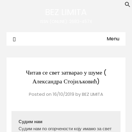
BEZ LIMITA
ISSN (ONLINE): 2683-457X
Menu
Читав се свет затварао у шуме (
Александра Стојиљковић)
Posted on
16/10/2019
by
BEZ LIMITA
Судим нам
Судим нам по огорчености коју имамо за свет
