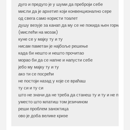
дуго и предуго је у шуми да преброји себе

мисли да је архетип који конвенционално сере

од свега само користи тоалет

душу везује за канап да му се не покида њен горњи део
(мислећи на мозак)

куне се у мајку ту и ту

нисам паметан је најбоље решење

када би нешто и нешто прочитао

морао би да се напне и напусти себе

јебо му мајку ту и ту

ако ти се посрећи

не постоји назад у које се враћаш

ту си и ту си

што не значи да не треба да станеш ту и ту и не пребро
уместо што млатиш том језичином

реши проблем заноктица

ово је доба велике кризе