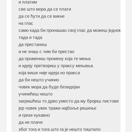
и платим

све што мора да се плати

да се ћути да се викне

на глас

само када би пронашао свој глас да можеш једном за св
тада и тада

да престанеш

а не знаш с чим би престао

да промениш промену која те мења

и идеју претвориш у праксу мењања

која више није идеја но пракса

да би нешто учинио

човек мора да буде безидејан

учинићеш нешто

загришћеш то дрво уместо да му бројиш листове

јер човек увек тражи најбоље решење

и гризе кукавно

да не плаче

због тога и тога што га је нешто тиштило
