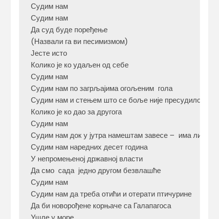
Судим нам

Судим нам

Да суд буде поређење

(Назвали га ви песимизмом)

Јесте исто

Колико је ко удаљен од себе

Судим нам

Судим нам по загрљајима огољеним  гола

Судим нам и стењем што се боље није пресудило

Колико је ко дао за другога

Судим нам

Судим нам док у јутра намештам завесе –  има ли посла
Судим нам наредних десет година

У непромењеној државној власти

Да смо  сада  једно другом безвлашће

Судим нам

Судим нам да треба отићи и отерати птичурине

Да би новорођене корњаче са Галапагоса

Ушле у море
