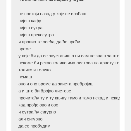
не постоји назад у које се враћаш

пијеш кафу

пијеш сутра

пијеш прекосутра

и пропио те осећај да ће проћи

време

у које би да се зауставиш а ни сам не знаш зашто

некоме би рекао колико има листова на дрвету том и то
толико и толико

немаш

оно и оно време да заиста пребројиш

а и што би бројао листове

прочитаћу ту и ту књигу тамо и тамо некад и некад

кад прође ово и ово

и сутра ћу сигурно

али сигурно

да се пробудим
