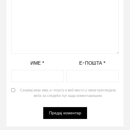
ИМЕ
*
Е-ПОШТА
*
Сачувај моје име, е-пошту и веб место у овом прегледачу
веба за следећи пут када коментаришем.