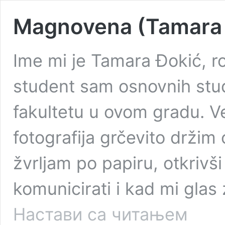
Magnovena (Tamara 
Ime mi je Tamara Đokić, ro
student sam osnovnih stud
fakultetu u ovom gradu. V
fotografija grčevito držim
žvrljam po papiru, otkrivši 
komunicirati i kad mi gla
Magnoven
Настави са читањем
(Tamara