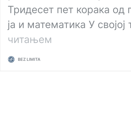
Тридесет пет корака од 
ја и математика У својо
У
читањем
тишини
сусрела
сам
BEZ LIMITA
се
са
собом
(Радмила
Иванов)