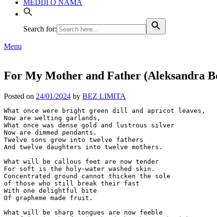
MEDIJI O NAMA
Search for:
Menu
For My Mother and Father (Aleksandra B
Posted on
24/01/2024
by
BEZ LIMITA
What once were bright green dill and apricot leaves,

Now are welting garlands,

What once was dense gold and lustrous silver

Now are dimmed pendants.

Twelve sons grow into twelve fathers

And twelve daughters into twelve mothers.

What will be callous feet are now tender

For soft is the holy-water washed skin.

Concentrated ground cannot thicken the sole

of those who still break their fast

With one delightful bite

Of grapheme made fruit.

What will be sharp tongues are now feeble
