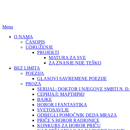
BEZ LIMITA
ISSN (ONLINE): 2683-457X
Menu
O NAMA
ČASOPIS
UDRUŽENJE
PROJEKTI
MATURA ZA SVE
ZA ZNANJE NIJE TEŠKO
BEZ LIMITA
POEZIJA
GLASOVI SAVREMENE POEZIJE
PROZA
SERIJAL: DOKTOR I NJEGOVE SMRTI N. Đ.
СЕРИЈАЛ: МАРТИРИЈ
BAJKE
HOROR I FANTASTIKA
SVETOSAVLJE
ODBEGLI POMOĆNIK DEDA MRAZA
PRIČE S HOROR RADIONICE
KONKURS ZA HOROR PRIČU