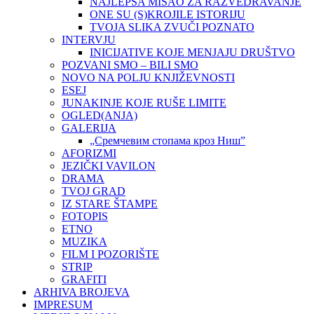
NAJLEPŠA MISAO ZA RAZVEDRAVANJE
ONE SU (S)KROJILE ISTORIJU
TVOJA SLIKA ZVUČI POZNATO
INTERVJU
INICIJATIVE KOJE MENJAJU DRUŠTVO
POZVANI SMO – BILI SMO
NOVO NA POLJU KNJIŽEVNOSTI
ESEJ
JUNAKINJE KOJE RUŠE LIMITE
OGLED(ANJA)
GALERIJA
„Сремчевим стопама кроз Ниш”
AFORIZMI
JEZIČKI VAVILON
DRAMA
TVOJ GRAD
IZ STARE ŠTAMPE
FOTOPIS
ETNO
MUZIKA
FILM I POZORIŠTE
STRIP
GRAFITI
ARHIVA BROJEVA
IMPRESUM