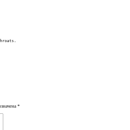
hroats.

означена
*