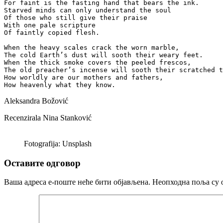
For faint is the fasting hand that bears the ink.

Starved minds can only understand the soul

Of those who still give their praise

With one pale scripture

Of faintly copied flesh.

When the heavy scales crack the worn marble,

The cold Earth’s dust will sooth their weary feet.

When the thick smoke covers the peeled frescos,

The old preacher’s incense will sooth their scratched t
How worldly are our mothers and fathers,

How heavenly what they know.
Aleksandra Božović
Recenzirala Nina Stanković
Fotografija: Unsplash
Оставите одговор
Ваша адреса е-поште неће бити објављена.
Неопходна поља су 