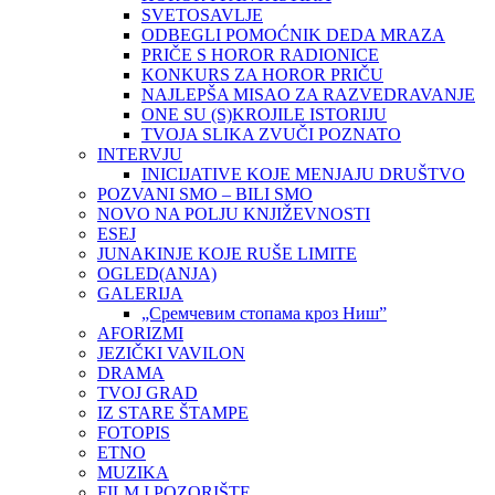
SVETOSAVLJE
ODBEGLI POMOĆNIK DEDA MRAZA
PRIČE S HOROR RADIONICE
KONKURS ZA HOROR PRIČU
NAJLEPŠA MISAO ZA RAZVEDRAVANJE
ONE SU (S)KROJILE ISTORIJU
TVOJA SLIKA ZVUČI POZNATO
INTERVJU
INICIJATIVE KOJE MENJAJU DRUŠTVO
POZVANI SMO – BILI SMO
NOVO NA POLJU KNJIŽEVNOSTI
ESEJ
JUNAKINJE KOJE RUŠE LIMITE
OGLED(ANJA)
GALERIJA
„Сремчевим стопама кроз Ниш”
AFORIZMI
JEZIČKI VAVILON
DRAMA
TVOJ GRAD
IZ STARE ŠTAMPE
FOTOPIS
ETNO
MUZIKA
FILM I POZORIŠTE