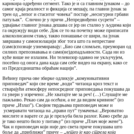
карикира одређени сегмент. Тако је и са главним јунаком – до
самог краја реалност и фикција се мешају, па главни јунак за
трен од „лепог и стаситог човека” постаје „несигурни грбави
патуљак”. Слично је у причи „Непредвиђени сусрети” –
удвајање главног јунака дешава се јер он стално у људима који
га окружују види себе. Док се то на почетку може приписати
алкохолисаном стању, такво понашање се шири, па јунак
завршава у самоизолацији због тога што га непрестане
(само)спознаје узнемиравају: „Био сам сломљен, преуморан од
силних препознавања и само(не)допадљивости. Сада ни из
куће више не излазим. Ни телевизор одавно не укључујем,
посебно од онога дана када сам себе видео на екрану, како се
из Председништва обраћам нацији”.
Већину прича ове збирке одликује „комуникативни
приповедач” који све време „води” читаоца кроз текст и
стварајући атмосферу непосредног приповедања покушава да
га увери у изречено: „Не хватајте ме за реч! (…) Слушајте ме
пажљиво. Рекао сам да
осећам
, а не да видим кривине” (из
приче „Излаз”). Својим тврдњама приповедач може и
усмеравати читаоца на „прави пут” тумачења: „Вероватно
мислите и варате се да је прељуба била разлог. Камо среће да
је тако нешто било у питању” (из приче „Плач моје жене”).
Чак и приповедач који није део света приче покушава што
боље да „приближи” причу – „
летео је као стрела која