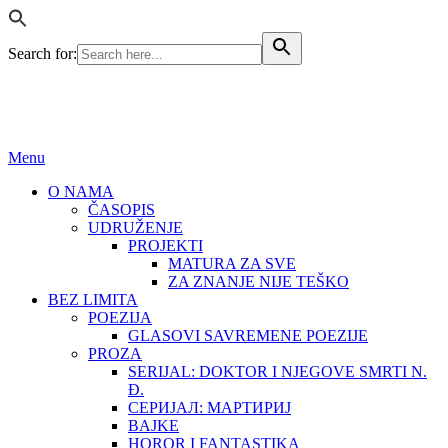
Search for:
BEZ LIMITA
ISSN (ONLINE): 2683-457X
Menu
O NAMA
ČASOPIS
UDRUŽENJE
PROJEKTI
MATURA ZA SVE
ZA ZNANJE NIJE TEŠKO
BEZ LIMITA
POEZIJA
GLASOVI SAVREMENE POEZIJE
PROZA
SERIJAL: DOKTOR I NJEGOVE SMRTI N.
Đ.
СЕРИЈАЛ: МАРТИРИЈ
BAJKE
HOROR I FANTASTIKA