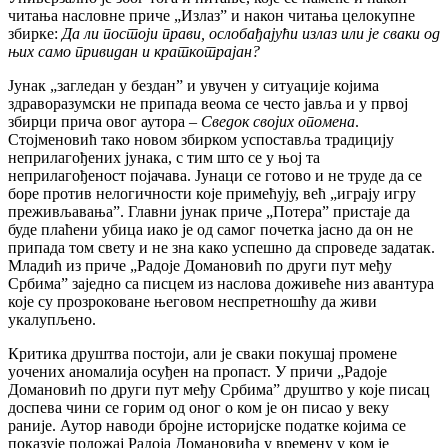
читања насловне приче „Излаз” и након читања целокупне
збирке:
Да ли постоји прави, ослобађајући излаз или је сваки од
њих само привидан и краткотрајан?
Јунак „загледан у бездан” и увучен у ситуације којима
здраворазумски не припада веома се често јавља и у првој
збирци прича овог аутора –
Сведок својих опомена
.
Стојменовић тако новом збирком успоставља традицију
неприлагођених јунака, с тим што се у њој та
неприлагођеност појачава. Јунаци се готово и не труде да се
боре против нелогичности које примећују, већ „играју игру
преживљавања”. Главни јунак приче „Потера” пристаје да
буде плаћени убица иако је од самог почетка јасно да он не
припада том свету и не зна како успешно да спроведе задатак.
Младић из приче „Радоје Домановић по други пут међу
Србима” заједно са писцем из наслова доживеће низ авантура
које су прозроковане његовом неспретношћу да живи
укалупљено.
Критика друштва постоји, али је сваки покушај промене
уочених аномалија осуђен на пропаст. У причи „Радоје
Домановић по други пут међу Србима” друштво у које писац
доспева чини се горим од оног о ком је он писао у веку
раније. Аутор наводи бројне историјске податке којима се
показује положај Радоја Домановића у времену у ком је