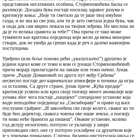
представник негативних особина, Стојменовићева басна се
разликује. Досадна бува постаје носилац здравог разума и
критикује коња: „Није ти сметало да те јаше твој имућни
газда, и ко зна ко све још, али ти је зато сметала једна бува, чак
и онда док сам мирно лежала на твојим леђима. Не мислиш ли
да је то велика срамота за тебе?” Ова прича се тако може
тумачити као критика појединца који жели да мења минорне
ствари, док не увиђа да греши када је реч о далеко важнијим
поступцима.
Уређено (или боље поново рећи „укалупљено”) друштво је
једини идеал коме се тежи и ком се јунаци Стојменовићевић
прича морају прилагодити на лакши или тежи начин. Јунак
приче „Радоје Домановић по други пут међу Србима”
несвесно постаје део карневалске атмосфере и почиње да игра
са осталима. Са друге стране, јунак приче „Кућа предаје”
критикује усмено или кроз своју поезију многе аномалије које
уочава због чега постаје „пацијент” специјалне установе која
води неподобне појединце ка „Свезабораву” и прави од њих
послушне грађане: „И заволећеш све своје колеге, сваког ко ти
буде био директор, свакога човека ове наше земље, а поезију
ти нико неће бранити да пишеш”. Овакве установе, колико
год делују нелогично, потпуно се уклапају у шири
приповедни свет, оне су потпуно усклађене са друштвом које
је у причама приказано. Слична, бизарна институција јавља се