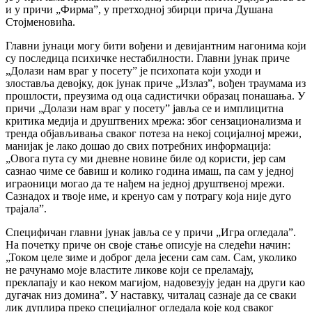
и у причи „Фирма”, у претходној збирци прича Душана
Стојменовића.
Главни јунаци могу бити вођени и девијантним нагонима који
су последица психичке нестабилности. Главни јунак приче
„Долази нам враг у посету” је психопата који уходи и
злоставља девојку, док јунак приче „Излаз”, вођен траумама из
прошлости, преузима од оца садистички образац понашања. У
причи „Долази нам враг у посету” јавља се и имплицитна
критика медија и друштвених мрежа: због сензационализма и
тренда објављивања сваког потеза на некој социјалној мрежи,
манијак је лако дошао до свих потребних информација:
„Овога пута су ми дневне новине биле од користи, јер сам
сазнао чиме се бавиш и колико година имаш, па сам у једној
играоници могао да те нађем на једној друштвеној мрежи.
Сазнадох и твоје име, и кренуо сам у потрагу која није дуго
трајала”.
Специфичан главни јунак јавља се у причи „Игра огледала”.
На почетку приче он своје стање описује на следећи начин:
„Током целе зиме и доброг дела јесени сам сам. Сам, уколико
не рачунамо моје властите ликове који се преламају,
преклапају и као неком магијом, надовезују један на други као
дугачак низ домина”. У наставку, читалац сазнаје да се сваки
лик дуплира преко специјалног огледала које код сваког