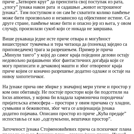
приче „Затворен круг” да преиспита свој поступак из рата,
„улогу” јунака након рата и садашњи „живот истрошеног
јунака”. Тим поступком и он сам ће схватити колико памћење
може бити произвољно и независно од објективне истине. Са
друге стране, памћење може бити и опасно јер из њега, у овом
случају, произилази сукоб који се никада не завршава.
Више рукаваца једне исте приче отвара и могућност
вишеструког тумачења и тера читаоца да (понекад заједно са
приповедачем) трага за разрешењем. Пример је прича
„Минули танго” у којој до самог краја поједини делови остају
недовољно разјашњени због фантастичних догађаја који се
могу приписати и дечаковој машти и због отвореног краја
приче којим се коначно разрешење додатно одлаже и остаје на
нивоу хипотетичког.
На јунаке прича ове збирке у значајној мери утиче и простор у
ком они обитавају. Не постоје простори који би подсетили на
locus amoenus, у којима би владала хармонична породична/
пријатељска атмосфера – простори у овим причама су хладни,
сумњиви и беживотни, због чега се алијенација јунака
додатно појачава. Описани простор из приче „Кућа предаје”
испоставља се као „одглумљени, вештачки простор”.
Заточеност јунака Стојменовићевих прича са психичког плана