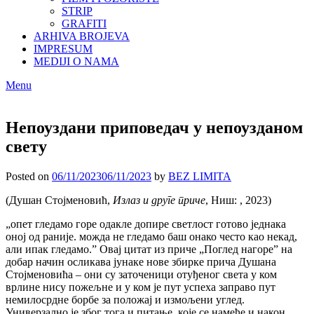
STRIP
GRAFITI
ARHIVA BROJEVA
IMPRESUM
MEDIJI O NAMA
Menu
Непоуздани приповедач у непоузданом
свету
Posted on
06/11/2023
06/11/2023
by
BEZ LIMITA
(Душан Стојменовић,
Излаз и друге приче
, Ниш: , 2023)
„опет гледамо горе одакле допире светлост готово једнака
оној од раније. можда не гледамо баш онако често као некад,
али ипак гледамо.” Овај цитат из приче „Поглед нагоре” на
добар начин осликава јунаке нове збирке прича Душана
Стојменовића – они су заточеници отуђеног света у ком
врлине нису пожељне и у ком је пут успеха заправо пут
немилосрдне борбе за положај и измољени углед.
Универзално је због тога и питање, које се намеће и након