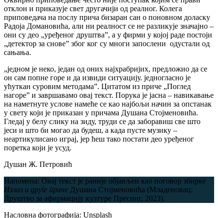
отклон и приказује свет другачији од реалног. Колега
приповедача на послу прича бизаран сан о поновном доласку
Радоја Домановића, али ни реалност се не разликује значајно –
они су део „уређеног друштва”, а у фирми у којој раде постоји
„детектор за снове” због ког су многи запослени одустали од
сањања.
„једном је неко, један од оних најхрабријих, предложио да се
он сам попне горе и да извиди ситуацију. једногласно је
ућуткан суровим методама”. Цитатом из приче „Поглед
нагоре” и завршавамо овај текст. Порука је јасна – навикавање
на наметнуте услове намеће се као најбољи начин за опстанак
у свету који је приказан у причама Душана Стојменовића.
Гледај у белу слику на зиду, труди се да заборавиш све што
јеси и што би могао да будеш, а када пусте музику –
неартикулисано играј, јер ћеш тако постати део уређеног
поретка који је усуд.
Душан Ж. Петровић
Напомена: Овај текст је раније објављен као поговор збирке
Излаз и друге приче
Душана Стојменовића (Младеновац:
Друштво за афирмацију културе Пресинг, 2023).
Насловна фотографија: Unsplash