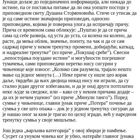
Јунаци долазе до појединачних информација, али никада до
истине, па се поставља питање да ли она уопште постоји у
приповедном свету Душана Стојменовића. Стиче се утисак да
је од саме истине значајнији приповедач, односно
приповедачи, којима је поверена улога да испричају причу.
Прича се временом сама обликује: „Пуштао је да се прича
сама од себе развија, од уста до уста, са колена на колено, да
расте, да мења облик, значење, поенту, па чак и да се сам
садржај приче у неком тренутку промени, добијајући, каткад,
и надреалне тренутке” (из приче „Покушај среће”). Свесни
„непостојања поуздане истине” и могућности погрешног
тумачења, сами приповедачи неретко нису сигурни у
чињенице које износе: „Колико сам разумела, трајало нешто
мање од једног минута (…) Неке приче су ишле цео корак
даље, тврдећи да њих двојица никад нису ни играли, да су
стално један другог избегавали, и да је онај други потплатио
неке људе за сведоке, или – како се у неким причама додаје –
да их је нечим уценио” (из приче „Минули танго”). Поред
сумње у чињенице, главни јунак приче „Потера” почиње да
сумња у све што опажа – док је у једном тренутку сигуран да
је нашао оног за ким је трагао по целој згради, већ у наредном
тренутку сумња у своје мишљење.
Још једна „варљива категорија” у овој збирци је памћење.
Сусрет са унуком човека ког је убио, натераће главног јунака