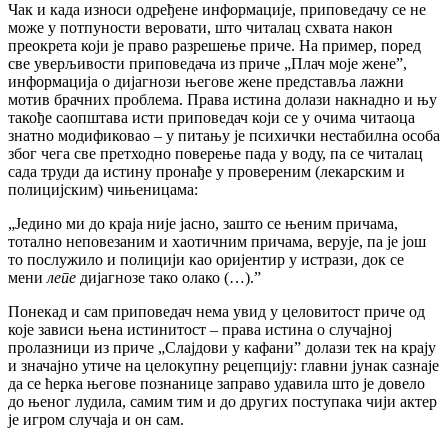
Чак и када износи одређене информације, приповедачу се не
може у потпуности веровати, што читалац схвата након
преокрета који је право разрешење приче. На пример, поред
све уверљивости приповедача из приче „Плач моје жене”,
информација о дијагнози његове жене представља лажни
мотив брачних проблема. Права истина долази накнадно и њу
такође саопштава исти приповедач који се у очима читаоца
знатно модификовао – у питању је психички нестабилна особа
због чега све претходно поверење пада у воду, па се читалац
сада труди да истину пронађе у провереним (лекарским и
полицијским) чињеницама:
„Једино ми до краја није јасно, зашто се њеним причама,
тотално неповезаним и хаотичним причама, верује, па је још
то послужило и полицији као оријентир у истрази, док се
мени
лепе
дијагнозе тако олако (…).”
Понекад и сам приповедач нема увид у целовитост приче од
које зависи њена истинитост – права истина о случајној
пролазници из приче „Слајдови у кафани” долази тек на крају
и значајно утиче на целокупну рецепцију: главни јунак сазнаје
да се ћерка његове познанице заправо удавила што је довело
до њеног лудила, самим тим и до других поступака чији актер
је игром случаја и он сам.