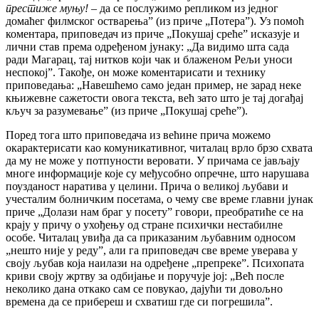
престиже муњу!
– да се послужимо репликом из једног
домаћег филмског остварења” (из приче „Потера”). Уз помоћ
коментара, приповедач из приче „Покушај среће” исказује и
лични став према одређеном јунаку: „Да видимо шта сада
ради Магарац, тај нитков који чак и блаженом Рељи уноси
неспокој”. Такође, он може коментарисати и технику
приповедања: „Навешћемо само један пример, не зарад неке
књижевне сажетости овога текста, већ зато што је тај догађај
кључ за разумевање” (из приче „Покушај среће”).
Поред тога што приповедача из већине прича можемо
окарактерисати као комуникативног, читалац врло брзо схвата
да му не може у потпуности веровати. У причама се јављају
многе информације које су међусобно опречне, што нарушава
поузданост наратива у целини. Прича о великој љубави и
учесталим болничким посетама, о чему све време главни јунак
приче „Долази нам браг у посету” говори, преобратиће се на
крају у причу о ухођењу од стране психички нестабилне
особе. Читалац увиђа да са приказаним љубавним односом
„нешто није у реду”, али га приповедач све време уверава у
своју љубав која наилази на одређене „препреке”. Психопата
криви своју жртву за одбијање и поручује јој: „Већ после
неколико дана откако сам се повукао, дајући ти довољно
времена да се прибереш и схватиш где си погрешила”.