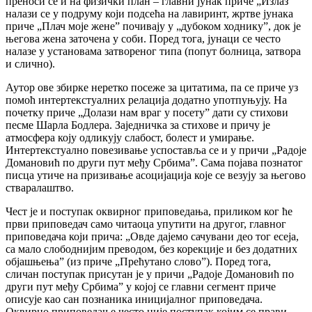
преноси се и на физички план – главни јунак приче „Излаз”
налази се у подруму који подсећа на лавиринт, жртве јунака
приче „Плач моје жене” почивају у „дубоком ходнику”, док је
његова жена заточена у соби. Поред тога, јунаци се често
налазе у установама затвореног типа (попут болница, затвора
и слично).
Аутор ове збирке неретко посеже за цитатима, па се приче уз
помоћ интертекстуалних релација додатно употпуњују. На
почетку приче „Долази нам враг у посету” дати су стихови
песме Шарла Бодлера. Заједничка за стихове и причу је
атмосфера коју одликују слабост, болест и умирање.
Интертекстуално повезивање успоставља се и у причи „Радоје
Домановић по други пут међу Србима”. Сама појава познатог
писца утиче на призивање асоцијација које се везују за његово
стваралаштво.
Чест је и поступак оквирног приповедања, приликом ког ће
први приповедач само читаоца упутити на другог, главног
приповедача који прича: „Овде дајемо сачувани део тог есеја,
са мало слободнијим преводом, без корекције и без додатних
објашњења” (из приче „Прећутано слово”). Поред тога,
сличан поступак присутан је у причи „Радоје Домановић по
други пут међу Србима” у којој се главни сегмент приче
описује као сан познаника иницијалног приповедача.
Оквирно приповедање често није поступак којим се прави