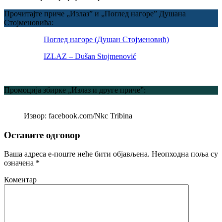
Прочитајте приче „Излаз” и „Поглед нагоре” Душана
Стојменовића:
Поглед нагоре (Душан Стојменовић)
IZLAZ – Dušan Stojmenović
Промоција збирке „Излаз и друге приче”:
Извор: facebook.com/Nkc Tribina
Оставите одговор
Ваша адреса е-поште неће бити објављена.
Неопходна поља су
означена
*
Коментар