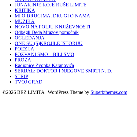
JUNAKINJE KOJE RUŠE LIMITE
KRITIKA
MI O DRUGIMA, DRUGI O NAMA
MUZIKA
NOVO NA POLJU KNJIŽEVNOSTI
Odbegli Deda Mrazov pomoćnik
OGLEDANJA
ONE SU (S)KROJILE ISTORIJU
POEZIJA
POZVANI SMO – BILI SMO
PROZA
Radionice Zvonka Karanovića
SERIJAL: DOKTOR I NJEGOVE SMRTI N. Đ.
STRIP
TVOJ GRAD
©2026 BEZ LIMITA
| WordPress Theme by
Superbthemes.com