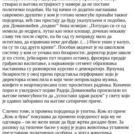
стварао и његова истрајност у намери да не постане
политички подобан. На тај начин се додатно наглашава
савремено друштво у ком је готово немогуће пронаћи таквог
појединца, већ сви пристају да буду укалупљени и подобни,
док Домановићев „подвиг” бива исмејан: „Потуцао си се од
немила до недрага, лутао као неки клошар, дочекао некакву
славу тек после смрти, па би сад ту неправду мало да
испеглаш, да изравнаш неке догађаје. (…) Ниси ушао у калуп,
па су ти сад други криви”. Посебан акценат је на школском
систему у ком се уочава низ бизарности: директор једне школе
је по стоти, јубиларни пут поднео оставку, фризерка предаје
грађанско васпитање, а најважнији сегмент образовања
наставника су разноврсни курсеви о демократији. Врхунац
бизарности у овој причи представља перформанс који је
директорка осмислила и који чине неприкладна музика,
конфете и неартикулисани плес просветних радника. Коначни
пораз и узалудност појаве Радоја Домановића произилази из
његове немогућности да „успостави здрав разум” у свету који
је одавно заборавио на његове сатиричне приче.
Слично томе, и промена појединца је упитна. Коњ из приче
„Коњ и бува” покушава да промени појединост која му не
одговара – он не жели више да буде жртва досадне буве. За
разлику од типичне басне у којој је једна животиња углавном
представник позитивних особина, а друга животиња