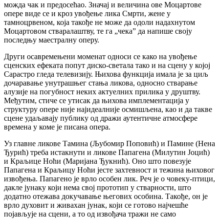
можда чак и предосећао. Значај и величина ове Моцартове
опере виде се и кроз увођење лика Смрти, жене у
тамноцрвеном, која такође не може да одоли надахнутом
Моцартовом стваралаштву, те га „чека” да напише своју
последњу маестралну оперу.
Други осавремењени моменат односи се како на увођење
сценских ефеката попут диско-светала тако и на сцену у којој
Сарастро гледа телевизију. Њихова функција имала је за циљ
дочаравање унутрашњег стања ликова, односно стварање
алузије на погубност неких актуелних прилика у друштву.
Међутим, стиче се утисак да њихова имплементација у
структуру опере није најидеалније осмишљена, као и да такве
сцене удаљавају публику од дражи аутентичне атмосфере
времена у коме је писана опера.
Уз главне ликове Тамина (Љубомир Поповић) и Памине (Нена
Ђурић) треба истакнути и ликове Папагена (Милутин Јоцић)
и Краљице Ноћи (Маријана Ђукнић). Оно што повезује
Папагена и Краљицу Ноћи јесте захтевност и тежина њиховог
извођења. Папагено је врло особен лик. Реч је о човеку-птици,
дакле јунаку који нема свој прототип у стварности, што
додатно отежава докучавање његових особина. Такође, он је
врло духовит и живахан јунак, који се готово најчешће
појављује на сцени, а то од извођача тражи не само