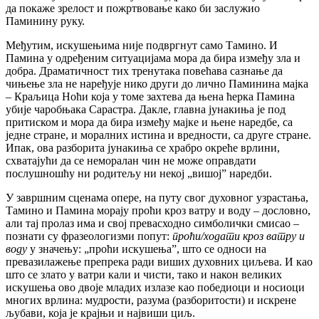
да покаже зрелост и пожртвовање како би заслужио
Паминину руку.
Међутим, искушењима није подвргнут само Тамино. И
Памина у одређеним ситуацијама мора да бира између зла и
добра. Драматичност тих тренутака повећава сазнање да
чињење зла не наређује нико други до лично Паминина мајка
– Краљица Ноћи која у томе захтева да њена ћерка Памина
убије чаробњака Сарастра. Дакле, главна јунакиња је под
притиском и мора да бира између мајке и њене наредбе, са
једне стране, и моралних истина и вредности, са друге стране.
Ипак, ова разборита јунакиња се храбро окреће врлини,
схватајући да се неморалан чин не може оправдати
послушношћу ни родитељу ни некој „вишој” наредби.
У завршним сценама опере, на путу свог духовног узрастања,
Тамино и Памина морају проћи кроз ватру и воду – дословно,
али тај пролаз има и свој превасходнo симболички смисао –
познати су фразеологизми попут:
проћи/ходати кроз ватру и
воду
у значењу: „проћи искушења”, што се односи на
превазилажење препрека ради виших духовних циљева. И као
што се злато у ватри кали и чисти, тако и након великих
искушења ово двоје младих излазе као победиоци и носиоци
многих врлина: мудрости, разума (разборитости) и искрене
љубави, која је крајњи и највиши циљ.