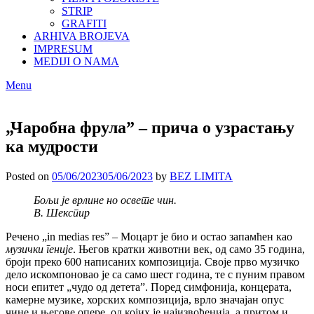
STRIP
GRAFITI
ARHIVA BROJEVA
IMPRESUM
MEDIJI O NAMA
Menu
„Чаробна фрула” – прича о узрастању
ка мудрости
Posted on
05/06/2023
05/06/2023
by
BEZ LIMITA
Бољи је врлине но освете чин.
В. Шекспир
Речено „in medias res” – Моцарт је био и остао запамћен као
музички геније
. Његов кратки животни век, од само 35 година,
броји преко 600 написаних композиција. Своје прво музичко
дело искомпоновао је са само шест година, те с пуним правом
носи епитет „чудо од детета”. Поред симфонија, концерата,
камерне музике, хорских композиција, врло значајан опус
чине и његове опере, од којих је најизвођенија, а притом и