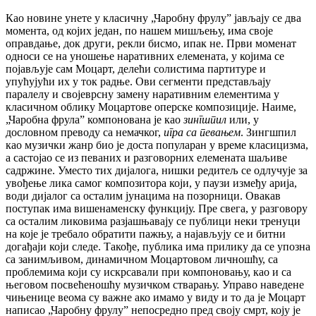
Као новине унете у класичну „Чаробну фрулу” јављају се два
момента, од којих један, по нашем мишљењу, има своје
оправдање, док други, рекли бисмо, ипак не. Први моменат
односи се на уношење наративних елемената, у којима се
појављује сам Моцарт, делећи солистима партитуре и
упућујући их у ток радње. Ови сегменти представљају
паралелу и својеврсну замену наративним елементима у
класичном облику Моцартове оперске композиције. Наиме,
„Чаробна фрула” компонована је као
зингшпил
или, у
дословном преводу са немачког,
игра са певањем
. Зингшпил
као музички жанр био је доста популаран у време класицизма,
а састојао се из певаних и разговорних елемената шаљиве
садржине. Уместо тих дијалога, нишки редитељ се одлучује за
увођење лика самог композитора који, у паузи између арија,
води дијалог са осталим јунацима на позорници. Овакав
поступак има вишенаменску функцију. Пре свега, у разговору
са осталим ликовима разјашњавају се публици неки тренуци
на које је требало обратити пажњу, а најављују се и битни
догађаји који следе. Такође, публика има прилику да се упозна
са занимљивом, динамичном Моцартовом личношћу, са
проблемима који су искрсавали при компоновању, као и са
његовом посвећеношћу музичком стварању. Управо наведене
чињенице веома су важне ако имамо у виду и то да је Моцарт
написао „Чаробну фрулу” непосредно пред своју смрт, коју је