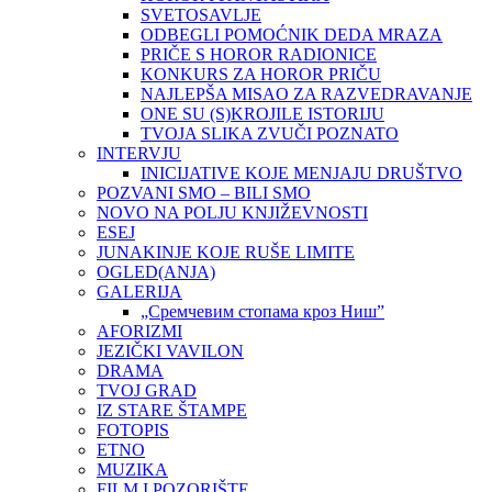
SVETOSAVLJE
ODBEGLI POMOĆNIK DEDA MRAZA
PRIČE S HOROR RADIONICE
KONKURS ZA HOROR PRIČU
NAJLEPŠA MISAO ZA RAZVEDRAVANJE
ONE SU (S)KROJILE ISTORIJU
TVOJA SLIKA ZVUČI POZNATO
INTERVJU
INICIJATIVE KOJE MENJAJU DRUŠTVO
POZVANI SMO – BILI SMO
NOVO NA POLJU KNJIŽEVNOSTI
ESEJ
JUNAKINJE KOJE RUŠE LIMITE
OGLED(ANJA)
GALERIJA
„Сремчевим стопама кроз Ниш”
AFORIZMI
JEZIČKI VAVILON
DRAMA
TVOJ GRAD
IZ STARE ŠTAMPE
FOTOPIS
ETNO
MUZIKA
FILM I POZORIŠTE