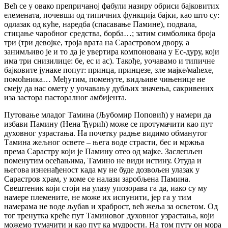
Већ се у овако препричаној фабули назиру обриси бајковитих
елемената, почевши од типичних функција бајки, као што су:
одлазак од куће, наредба (спасавање Памине), подвала,
стицање чаробног средства, борба…; затим симболика броја
три (три девојке, троја врата на Сарастровом двору, a
занимљиво је и то да је увертира компонована у Ес-дуру, који
има три снизилице: бе, ес и ас). Такође, уочавамо и типичне
бајковите јунаке попут: принца, принцезе, зле мајке/маћехе,
помоћника… Међутим, поменуте, видљиве чињенице не
смеју да нас омету у уочавању дубљих значења, сакривених
иза застора пасторалног амбијента.
Путовање младог Тамина (Љубомир Поповић) у намери да
избави Памину (Нена Ђурић) може се протумачити као пут
духовног узрастања. На почетку радње видимо обманутог
Тамина жељног освете – њега воде страсти, бес и мржња
према Сарастру који је Памину отео од мајке. Заслепљен
поменутим осећањима, Тамино не види истину. Отуда и
његова изненађеност када му не буде дозвољен улазак у
Сарастров храм, у коме се налази заробљена Памина.
Свештеник који стоји на улазу упозорава га да, иако су му
намере племените, не може их испунити, јер га у тим
намерама не воде љубав и храброст, већ жеља за осветом. Од
тог тренутка креће пут Таминовог духовног узрастања, који
можемо тумачити и као пут ка мудрости. На том путу он мора