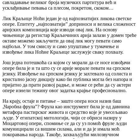
савладавање великог броја музичких партитура већ и
усклађивање певања са плесом, покретом, скоком…
Лик Краљице Ноћи један је од најпознатијих ликова светске
опере. Епитету „најпознатији” доприноси и велика сложеност
аријских композиција које изводи овај лик. На основу
чињенице да регистар Краљичиних арија залази у домен треће
октаве можемо закључити да овај лик могу певати само
најбољи. У том смислу и само упуштање у тумачење и
извођење лика Ноћне Краљице заслужује сваку похвалу.
Још једна потешкоћа са којом су морали да се носе извођачи
опере била је и та што су се арије морале певати на српском
језику. Извођење на српском језику је захтевало од солиста и
кристално јасну дикцију како би публика могла без напора и
пријатно да прати развој радње, и може се рећи да су актери
опере изнели тежину овог задатка крајње професионално.
На крају, остаје и питање – зашто опера носи назив баш
„Чаробна фрула”? Фрула као инструмент била је од давнина
метафора пастирског живота и средство које је увесељавао
људе. У египатској митологији, чији се обриси назиру у
Моцартовој опери, спомиње се да су уз помоћ фруле људи
комуницирали са вишим силама, али и да је имала моћ
покоравања народа. Такође, захваљујући милозвучном