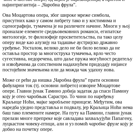
најинтригантија – „Чаробна фрула”.
Ова Моцартова опера, због широке мреже симбола,
присутних како у самом либрету тако и у костимима и
сценографији, тумачена је на различите начине. Многи у њој
проналазе елементе средњовековних романси, египатске
митологије, те филозофије просветитељства, па тако целу
оперу виде као алузију на тадашње аустријско државно
уређење. Уосталом, велико дело не би било велико да не
оставља простор за многострука тумачења, врло често
сугестивна, недоречена, што даље пружа могућност редитељу
и извођачима да сопственим надахнућем придодају нијансе
постојећим значењима или да можда чак удахну нова.
Може се рећи да нишка „Чаробна фрула” прати основни
фабуларни ток (тј. основни либрето) изворне Моцартове
опере. Главни јунак Тамино добија задатак да спаси Памину
коју је отео чаробњак Сарастро. То чини по наређењу
Краљице Ноћи, мајке заробљене принцезе. Међутим, ова
наредба уједно представља и подвалу, јер Краљица Ноћи нема
баш тако племените намере. На путу ка Памини, главни јунак
прелази многе препреке које савладава захваљујући Папагену,
луцкастом човеку-птици, али и уз помоћ
чаробне фруле
коју је
добио на почетку опере.