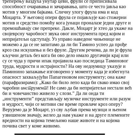
треперењу ваздуха унутар цеви, фрули се приписивала
способност очаравања и зачаравања, што се често јавља као
мотив у многим бајкама. Сличну улогу фрула има и код
Моцарта. У његовој опери фрула се појављује као стожерни
мотив и средство помоћу кога јунаци проналазе једни друге и
премошћавају све препреке. Дакле, Моцарт је хтео да укаже на
својеврсну чаробност звука овог инструмента пред којим и
непријатељи одступају. Уз управо наведене чињенице не
можемо а да се не запитамо да ли би Тамино успео да прође
кроз сва искушења и без фруле. Другим речима, да ли је фрула
кључни детаљ без кога би ово дело имало другачији крај или
су се чуда у причи ипак пројавила као последица Таминовог
труда, мудрости и истрајности? На ову недоумицу указује и
Паминино запажање изговорено у моменту када је избегнута
опасност захваљујући Папагеновом инструменту; она каже
(парафразирамо): „Како би било лепо када би свако имао свој
чаробни
инструмент
! Не само да би непријатељи нестали већ
би и човечанство живело у слози.” Да ли онда ти
„инструменти” представљају музичке инструменте или разум
и мудрост, чији се мотиви све време провлаче кроз оперу?
Верујемо да је Моцарт, уз сву љубав према музици и њеном
узвишеном значају, желео да нам укаже и на друге племените
вредности на којима темељимо наше животе и на којима
почива свет у коме живимо.