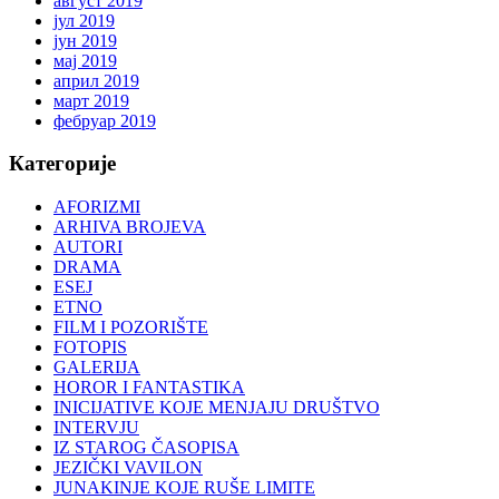
август 2019
јул 2019
јун 2019
мај 2019
април 2019
март 2019
фебруар 2019
Категорије
AFORIZMI
ARHIVA BROJEVA
AUTORI
DRAMA
ESEJ
ETNO
FILM I POZORIŠTE
FOTOPIS
GALERIJA
HOROR I FANTASTIKA
INICIJATIVE KOJE MENJAJU DRUŠTVO
INTERVJU
IZ STAROG ČASOPISA
JEZIČKI VAVILON
JUNAKINJE KOJE RUŠE LIMITE