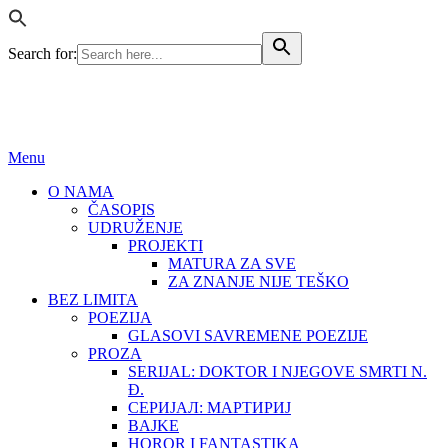
Search for:
BEZ LIMITA
ISSN (ONLINE): 2683-457X
Menu
O NAMA
ČASOPIS
UDRUŽENJE
PROJEKTI
MATURA ZA SVE
ZA ZNANJE NIJE TEŠKO
BEZ LIMITA
POEZIJA
GLASOVI SAVREMENE POEZIJE
PROZA
SERIJAL: DOKTOR I NJEGOVE SMRTI N.
Đ.
СЕРИЈАЛ: МАРТИРИЈ
BAJKE
HOROR I FANTASTIKA