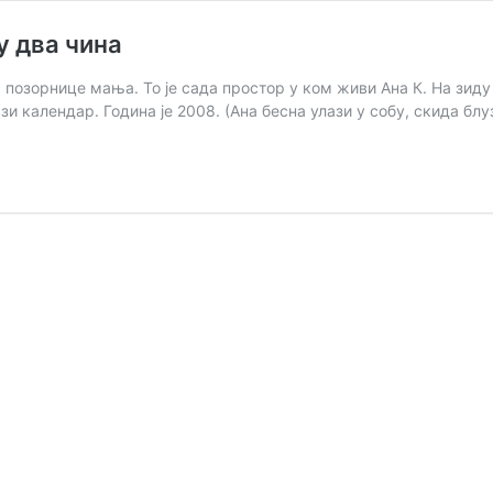
у два чина
на позорнице мања. То је сада простор у ком живи Ана К. На зиду
зи календар. Година је 2008. (Ана бесна улази у собу, скида бл