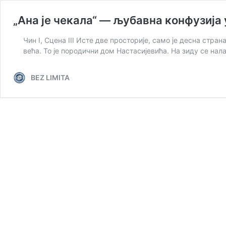
„Ана је чекала“ — љубавна конфузија 
Чин I, Сцена III Исте две просторије, само је десна стра
већа. То је породични дом Настасијевића. На зиду се нала
BEZ LIMITA