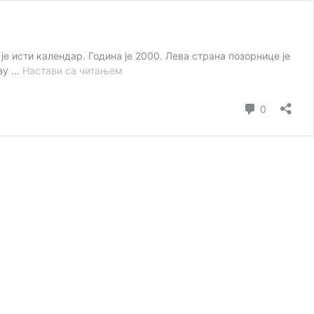
 је исти календар. Година је 2000. Лева страна позорнице је
„Ана
узу …
Настави са читањем
је
чекала“
коментар
0
—
љубавна
конфузија
у
два
чина