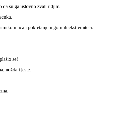
o da su ga uslovno zvali ridjim.
 senka.
mimikom lica i pokretanjem gornjih ekstremiteta.
plašio se!
a,možda i jeste.
 zna.