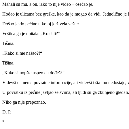
Mahali su mu, a on, iako to nije video – osećao je.
Hodao je ulicama bez greške, kao da je mogao da vidi. Jednolično je 
Došao je do pećine u kojoj je živela veštica.
Veštica ga je upitala: „Ko si ti?“
Tišina.
„Kako si me našao?!“
Tišina.
„Kako si uopšte uspeo da dođeš?“
Videvši da nema povratne informacije, ali videvši i šta mu nedostaje, veš
U povratku iz pećine javljao se svima, ali ljudi su ga zbunjeno gledali.
Niko ga nije prepoznao.
D. P.
*