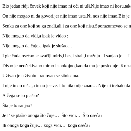
Bio jedan ridji čovek koji nije imao ni oči ni uši.Nije imao ni kosu,tak
On nije mogao ni da govori,jer nije imao usta.Ni nos nije imao.Bio je
Senka za one koji su ga znali,ali i za one koji nisu.Sporazumevao se 
Nije mogao da vidi,a ipak je video ;
Nije mogao da čuje,a ipak je slušao…
I gle čuda,osećao je svačiji miris,i bes,i strah,i mržnju.. I sanjao je… I 
Disao je neočekivano mirno i spokojno,kao da mu je poslednje. Ko zn
Uživao je u životu i radovao se sitnicama.
I nije imao ništa,a imao je sve. I to niko nije znao… Nije ni trebalo da
A čega se to plašio?
Šta je to sanjao?
Je l’ se plašio onoga što čuje… Što vidi… Što oseća?
Ili onoga koga čuje.. . koga vidi… koga oseća?