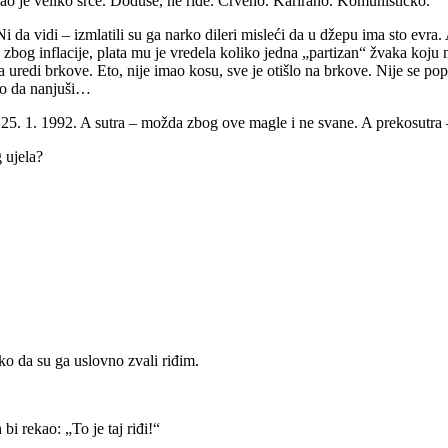
mao je veliko srce. Doduše, ne riđe. Crveno. Karirano. Komunističko.
i da vidi – izmlatili su ga narko dileri misleći da u džepu ima sto ev
, zbog inflacije, plata mu je vredela koliko jedna „partizan“ žvaka koj
 da uredi brkove. Eto, nije imao kosu, sve je otišlo na brkove. Nije se 
eo da nanjuši…
g 25. 1. 1992. A sutra – možda zbog ove magle i ne svane. A prekosutra
 ujela?
ako da su ga uslovno zvali riđim.
i rekao: „To je taj riđi!“