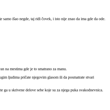
e samo išao negde, taj riđi čovek, i isto nije znao da ima gde da ode.
ivan na mestima gde je to smatrano za manu.
rugim ljudima pričate njegovim glasom ili da posmatrate stvari
stite ga u skrivene delove sebe koje su za njega puka svakodnevnica.