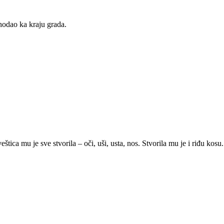
hodao ka kraju grada.
tica mu je sve stvorila – oči, uši, usta, nos. Stvorila mu je i riđu kosu. 