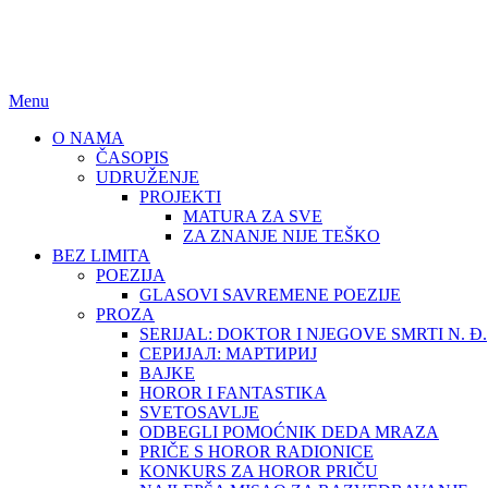
BEZ LIMITA
ISSN (ONLINE): 2683-457X
Menu
O NAMA
ČASOPIS
UDRUŽENJE
PROJEKTI
MATURA ZA SVE
ZA ZNANJE NIJE TEŠKO
BEZ LIMITA
POEZIJA
GLASOVI SAVREMENE POEZIJE
PROZA
SERIJAL: DOKTOR I NJEGOVE SMRTI N. Đ.
СЕРИЈАЛ: МАРТИРИЈ
BAJKE
HOROR I FANTASTIKA
SVETOSAVLJE
ODBEGLI POMOĆNIK DEDA MRAZA
PRIČE S HOROR RADIONICE
KONKURS ZA HOROR PRIČU