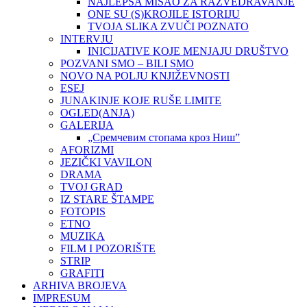
NAJLEPŠA MISAO ZA RAZVEDRAVANJE
ONE SU (S)KROJILE ISTORIJU
TVOJA SLIKA ZVUČI POZNATO
INTERVJU
INICIJATIVE KOJE MENJAJU DRUŠTVO
POZVANI SMO – BILI SMO
NOVO NA POLJU KNJIŽEVNOSTI
ESEJ
JUNAKINJE KOJE RUŠE LIMITE
OGLED(ANJA)
GALERIJA
„Сремчевим стопама кроз Ниш”
AFORIZMI
JEZIČKI VAVILON
DRAMA
TVOJ GRAD
IZ STARE ŠTAMPE
FOTOPIS
ETNO
MUZIKA
FILM I POZORIŠTE
STRIP
GRAFITI
ARHIVA BROJEVA
IMPRESUM