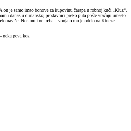
ra. A on je samo imao bonove za kupovinu čarapa u robnoj kući „Kluz“.
u nam i danas u durlanskoj prodavnici preko puta pošte vraćaju umesto
popelo naviše. Nos mu i ne treba – vonjalo mu je odelo na Kineze
 – neka peva kos.