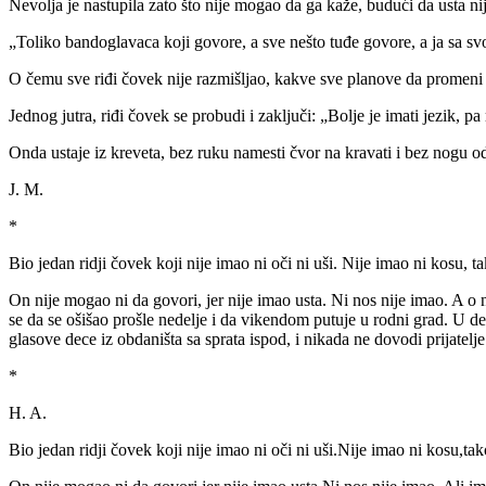
Nevolja je nastupila zato što nije mogao da ga kaže, budući da usta nij
„Toliko bandoglavaca koji govore, a sve nešto tuđe govore, a ja sa svo
O čemu sve riđi čovek nije razmišljao, kakve sve planove da promeni 
Jednog jutra, riđi čovek se probudi i zaključi: „Bolje je imati jezik, 
Onda ustaje iz kreveta, bez ruku namesti čvor na kravati i bez nogu o
J. M.
*
Bio jedan ridji čovek koji nije imao ni oči ni uši. Nije imao ni kosu, t
On nije mogao ni da govori, jer nije imao usta. Ni nos nije imao. A 
se da se ošišao prošle nedelje i da vikendom putuje u rodni grad. U de
glasove dece iz obdaništa sa sprata ispod, i nikada ne dovodi prijatelje.
*
H. A.
Bio jedan ridji čovek koji nije imao ni oči ni uši.Nije imao ni kosu,tak