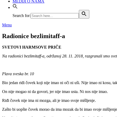
MEDIJI O NAMA
Search for:
Menu
Radionice bezlimitaff-a
SVETOVI HARMSOVE PRIČE
Na radionici bezlimitaff-a, održanoj 28. 11. 2018, razgranali smo s
Plava sveska br. 10
Bio jedan riđi čovek koji nije imao ni oči ni uši. Nije imao ni kosu, ta
On nije mogao ni da govori, jer nije imao usta. Ni nos nije imao.
Riđi čovek nije ima ni mozga, ali je imao svoje mišljenje.
Zašto bi uopšte čovek morao da ima mozak da bi imao svoje mišljenje?