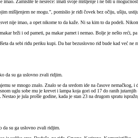
e imao. Zamislite te nesreće: imati svoje mišljenje i ne biti u mogućnost
jim mišljenjem ne mogu.”, pomislio je riđi čovek bez očiju, ušiju, ustiju
svet nije imao, a opet nikome to da kaže. Ni sa kim to da podeli. Niko
pa makar brži i od pameti, pa makar pamet i nemao. Bolje je nešto reći, p
dšeta da sebi riđu periku kupi. Da bar bezuslovno riđ bude kad već ne m
ako da su ga uslovno zvali ridjim.
o njemu se mnogo znalo. Znalo se da sredom ide na časove nemačkog, i 
snom uglu sobe mu je krevet i lampa koja gori od 17 do ranih jutarnjih č
 Nestao je jula prošle godine, kada je stan 23 na drugom spratu ispražnjen
o da su ga uslovno zvali ridjim.