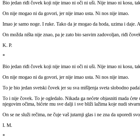
Bio jedan riđi čovek koji nije imao ni oči ni uši. Nije imao ni kosu, ta
On nije mogao ni da govori, jer nije imao usta. Ni nos nije imao.
Imao je samo noge. I ruke. Tako da je mogao da hoda, uzima i daje. Ali
On možda ništa nije znao, pa je zato bio sasvim zadovoljan, riđi čove
K. P.
*
Bio jedan riđi čovek koji nije imao ni oči ni uši. Nije imao ni kosu, ta
On nije mogao ni da govori, jer nije imao usta. Ni nos nije imao.
To je bio jedan svetski čovek jer su sva mišljenja sveta slobodno pad
To i nije čovek. To je ogledalo. Nikada ga nećete objasniti mada ćete 
njegovim očima, bićete mu sve dalji i sve bliži lažima koje nudi stvarn
On se ne služi rečima, ne čuje vaš jutarnji glas i ne zna da uporedi s
I. M.
*