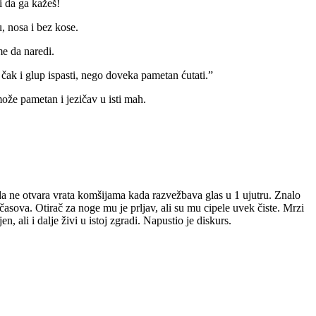
i da ga kažeš!
, nosa i bez kose.
me da naredi.
a čak i glup ispasti, nego doveka pametan ćutati.”
ože pametan i jezičav u isti mah.
da ne otvara vrata komšijama kada razvežbava glas u 1 ujutru. Znalo
asova. Otirač za noge mu je prljav, ali su mu cipele uvek čiste. Mrzi
, ali i dalje živi u istoj zgradi. Napustio je diskurs.