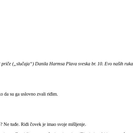
vet priče („slučaja“) Danila Harmsa Plava sveska br. 10. Evo naših ru
ko da su ga uslovno zvali riđim.
 Ne tuđe. Riđi čovek je imao svoje mišljenje.