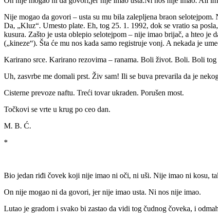
On nije mogao ni da govori,jer nije imao usta.Ni nos nije imao. Ali i
Nije mogao da govori – usta su mu bila zalepljena braon selotejpom. N
Da, „Kluz“. Umesto plate. Eh, tog 25. 1. 1992, dok se vratio sa posla
kusura. Zašto je usta oblepio selotejpom – nije imao brijač, a hteo je
(„kineze“). Šta će mu nos kada samo registruje vonj. A nekada je um
Karirano srce. Karirano rezovima – ranama. Boli život. Boli. Boli to
Uh, zasvrbe me domali prst. Živ sam! Ili se buva prevarila da je nekog
Cisterne prevoze naftu. Treći tovar ukraden. Porušen most.
Točkovi se vrte u krug po ceo dan.
M. B. Ć.
*
Bio jedan riđi čovek koji nije imao ni oči, ni uši. Nije imao ni kosu, t
On nije mogao ni da govori, jer nije imao usta. Ni nos nije imao.
Lutao je gradom i svako bi zastao da vidi tog čudnog čoveka, i odmah b