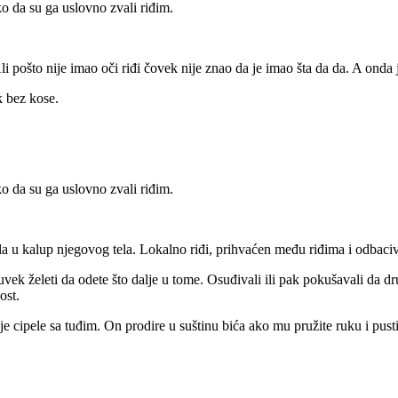
ko da su ga uslovno zvali riđim.
 pošto nije imao oči riđi čovek nije znao da je imao šta da da. A onda j
k bez kose.
ko da su ga uslovno zvali riđim.
ala u kalup njegovog tela. Lokalno riđi, prihvaćen među riđima i odbac
uvek želeti da odete što dalje u tome. Osuđivali ili pak pokušavali da d
ost.
voje cipele sa tuđim. On prodire u suštinu bića ako mu pružite ruku i pu